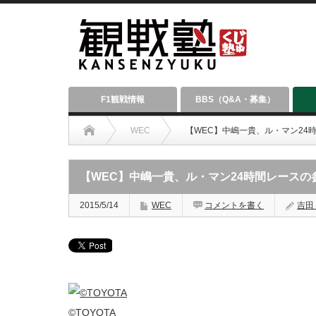
F1観戦情報
BBS（Q&A・募集）
WEC
【WEC】中嶋一貴、ル・マン24
【WEC】中嶋一貴、ル・マン24時間レース
2015/5/14
WEC
コメントを書く
吉田 
©TOYOTA