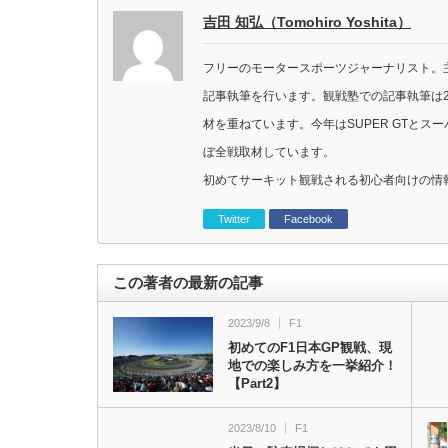
吉田 知弘（Tomohiro Yoshita）
フリーのモータースポーツジャーナリスト。主に
記事執筆を行います。観戦塾での記事執筆は2
材を重ねています。今年はSUPER GTと
ぼ全戦取材しています。
初めてサーキット観戦される初心者向けの情
Twitter
Facebook
この著者の最新の記事
2023/9/8
F1
初めてのF1日本GP観戦、現
地での楽しみ方を一挙紹介！
【Part2】
2023/8/10
F1