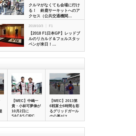
クルマがなくても会場に行け
る！ 鈴鹿サーキットへのア
クセス（公共交通機関…
2018/10/3
F1
【2018 F1日本GP】レッドブ
ルのリカルド＆フェルスタッ
ペンが来日！…
ン
【WEC】中嶋一
【WEC】2013第
貴・小林可夢偉が
6戦富士6時間を彩
盤
10月2日に
るグリッドガール
SACAS CIRC…
の公募がス…