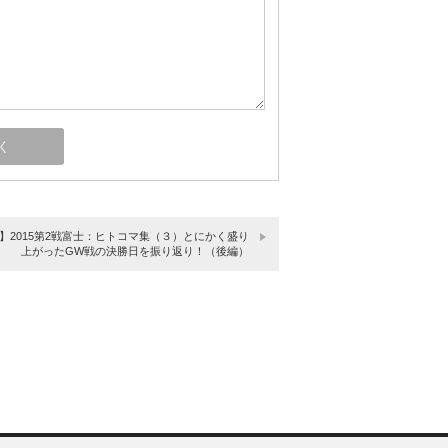
T】2015第2戦富士：ヒトコマ集（３）とにかく盛り
上がったGW戦の決勝日を振り返り！（後編）