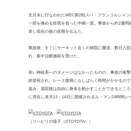
先月末に行なわれたWEC第2戦スパ・フランコルシャ
一部を痛める怪我を負った中嶋一貴。事故から約2週間
表し現在の彼の状態を伝えた。
事故後、すぐにサーキット近くの病院に搬送。数日入院
れ、集中治療施術を受けた。
幸い神経系へのダメージはなかったものの、事故の衝撃
絶望視され、レース復帰にもしばらく時間がかかるので
進み、退院後は自由に身体を動かすことができるところ
に滞在し来月13・14日に開催されるル・マン24時間
［リハビリの様子（©TOYOTA）］