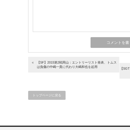
【SF】2015第2戦岡山：エントリーリスト発表、トムス
は負傷の中嶋一貴に代わり大嶋和也を起用
【SG
トップページに戻る