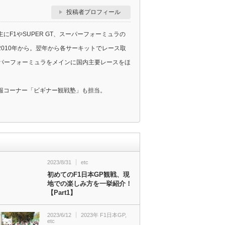
投稿者プロフィール
F1やSUPER GT、スーパーフォーミュラの
010年から。翌年から各サーキットでレース取
スーパーフォーミュラをメインに国内主要レースをほ
報コーナー「ビギナー観戦塾」も担当。
2023/8/31
etc
初めてのF1日本GP観戦、現
地での楽しみ方を一挙紹介！
【Part1】
2023/6/12
2023年 F1日本GP
,
etc