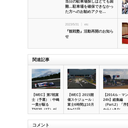
当日の駐車場探しはとても困
難…駐車場を確保できなかっ
た方へのお勧めアクセ…
2023/5/31
etc
『観戦塾』活動再開のお知ら
せ
関連記事
【WEC】第7戦富
【WEC】2015開
【2014ル・マ
士（予選）：中嶋
催スケジュール：
24h】総集編
一貴が駆る
富士6時間は10月
（Part.2）「序
TS030（#7）が…
9〜11日…
からいきな…
コメント