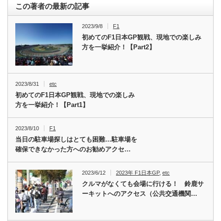
この著者の最新の記事
2023/9/8
F1
初めてのF1日本GP観戦、現地での楽しみ
方を一挙紹介！【Part2】
2023/8/31
etc
初めてのF1日本GP観戦、現地での楽しみ
方を一挙紹介！【Part1】
2023/8/10
F1
当日の駐車場探しはとても困難…駐車場を
確保できなかった方へのお勧めアクセ…
2023/6/12
2023年 F1日本GP
,
etc
クルマがなくても会場に行ける！ 鈴鹿サ
ーキットへのアクセス（公共交通機関…