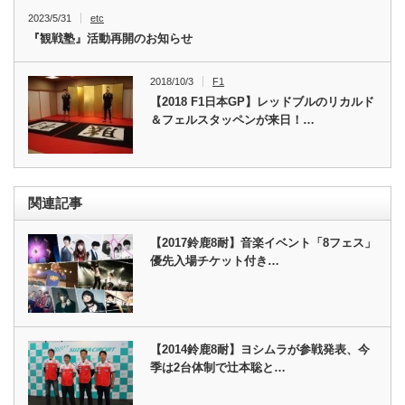
2023/5/31
etc
『観戦塾』活動再開のお知らせ
2018/10/3
F1
【2018 F1日本GP】レッドブルのリカルド
＆フェルスタッペンが来日！…
関連記事
【2017鈴鹿8耐】音楽イベント「8フェス」
優先入場チケット付き…
【2014鈴鹿8耐】ヨシムラが参戦発表、今
季は2台体制で辻本聡と…