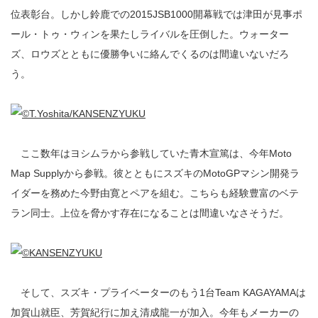
位表彰台。しかし鈴鹿での2015JSB1000開幕戦では津田が見事ポ
ール・トゥ・ウィンを果たしライバルを圧倒した。ウォーター
ズ、ロウズとともに優勝争いに絡んでくるのは間違いないだろ
う。
ここ数年はヨシムラから参戦していた青木宣篤は、今年Moto
Map Supplyから参戦。彼とともにスズキのMotoGPマシン開発ラ
イダーを務めた今野由寛とペアを組む。こちらも経験豊富のベテ
ラン同士。上位を脅かす存在になることは間違いなさそうだ。
そして、スズキ・プライベーターのもう1台Team KAGAYAMAは
加賀山就臣、芳賀紀行に加え清成龍一が加入。今年もメーカーの