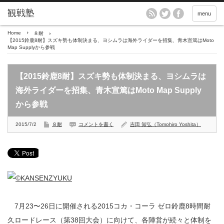
menu
Home
８耐
【2015鈴鹿8耐】スズキ勢も体制決まる、ヨシムラは海外ライダーを招集、青木宣篤はMoto
Map Supplyから参戦
【2015鈴鹿8耐】スズキ勢も体制決まる、ヨシムラは
海外ライダーを招集、青木宣篤はMoto Map Supply
から参戦
2015/7/2
８耐
コメントを書く
吉田 知弘（Tomohiro Yoshita）
7月23〜26日に開催される2015コカ・コーラ ゼロ鈴鹿8時間耐
久ロードレース（第38回大会）に向けて、各陣営が続々と体制を