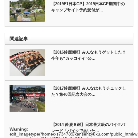
【2019F1日本GP】2019日本GP期間中の
キャンプサイト予約受付が…
関連記事
【2016鈴鹿8耐】みんなもうゲットした？
今年も“カッコイイ”公…
【2017鈴鹿8耐】みんなはもうチェックし
た？第40回記念大会の…
【2014 鈴鹿８耐】日本最大級のバイクパ
Warning
:
レード「バイクであいた…
exif_imagetype(/home/xs734789/kansenzyuku.com/public_html/w