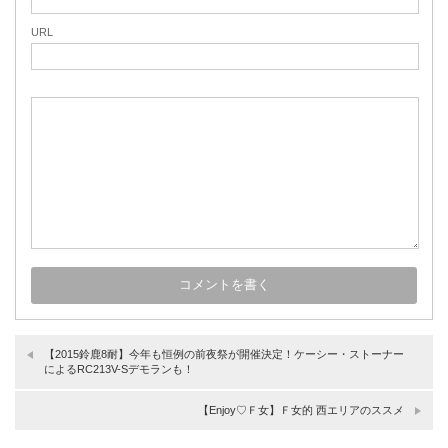
URL
【2015鈴鹿8耐】今年も恒例の前夜祭が開催決定！ケーシー・ストーナー
によるRC213V-Sデモランも！
【Enjoy♡Ｆ女】Ｆ女的 西エリアのススメ