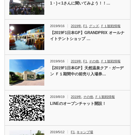
1・)＜1さんに聞いてみよう！！…
2019/9/16
2019年
,
F1
,
グッズ
,
Ｆ１観戦情報
【2019F1日本GP】GRANDPRIX オールナ
イトテントショップ …
2019/9/16
2019年
,
F1
,
その他
,
Ｆ１観戦情報
【2019F1日本GP】天然温泉クア・ガーデ
ン Ｆ１期間中の前売り入場券…
2019/8/19
2019年
,
その他
,
Ｆ１観戦情報
LINEのオープンチャット開設！
2019/5/12
F1
,
キャンプ場