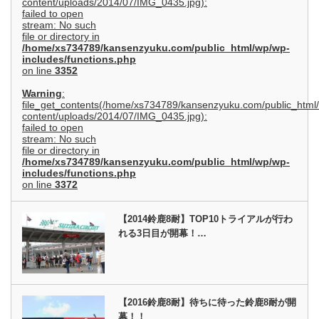
content/uploads/2014/07/IMG_0435.jpg):
failed to open
stream: No such
file or directory in
/home/xs734789/kansenzyuku.com/public_html/wp/wp-
includes/functions.php
on line
3352
Warning
:
file_get_contents(/home/xs734789/kansenzyuku.com/public_html
content/uploads/2014/07/IMG_0435.jpg):
failed to open
stream: No such
file or directory in
/home/xs734789/kansenzyuku.com/public_html/wp/wp-
includes/functions.php
on line
3372
【2014鈴鹿8耐】TOP10トライアルが行わ
れる3日目が開幕！…
【2016鈴鹿8耐】待ちに待った鈴鹿8耐が開
幕！！