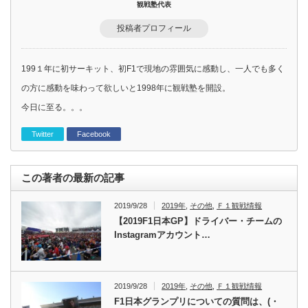
観戦塾代表
投稿者プロフィール
199１年に初サーキット、初F1で現地の雰囲気に感動し、一人でも多く
の方に感動を味わって欲しいと1998年に観戦塾を開設。
今日に至る。。。
Twitter
Facebook
この著者の最新の記事
2019/9/28
2019年
,
その他
,
Ｆ１観戦情報
【2019F1日本GP】ドライバー・チームの
Instagramアカウント…
2019/9/28
2019年
,
その他
,
Ｆ１観戦情報
F1日本グランプリについての質問は、(・