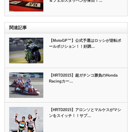
＆フェルスタッペンが来日！…
関連記事
【MotoGP™】公式予選はロッシが逆転ポ
ールポジション！！好調…
【HRTD2015】超ガチンコ勝負のHonda
Racingカー…
【HRTD2015】アロンソとマルケスがマシ
ンをスイッチ！！サプ…