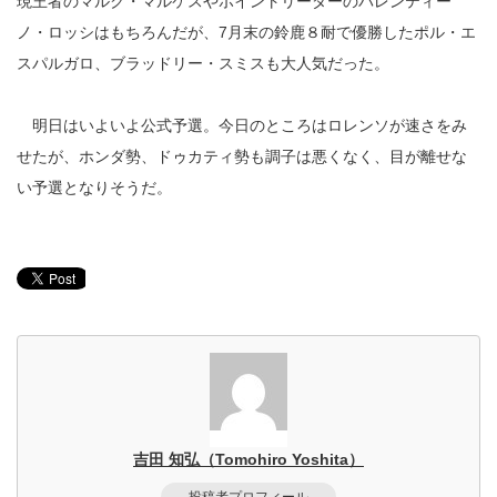
現王者のマルク・マルケスやポイントリーダーのバレンティー
ノ・ロッシはもちろんだが、7月末の鈴鹿８耐で優勝したポル・エ
スパルガロ、ブラッドリー・スミスも大人気だった。
明日はいよいよ公式予選。今日のところはロレンソが速さをみ
せたが、ホンダ勢、ドゥカティ勢も調子は悪くなく、目が離せな
い予選となりそうだ。
吉田 知弘（Tomohiro Yoshita）