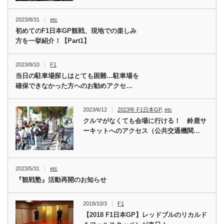
2023/8/31
etc
初めてのF1日本GP観戦、現地での楽しみ
方を一挙紹介！【Part1】
2023/8/10
F1
当日の駐車場探しはとても困難…駐車場を
確保できなかった方へのお勧めアクセ…
2023/6/12
2023年 F1日本GP
,
etc
クルマがなくても会場に行ける！ 鈴鹿サ
ーキットへのアクセス（公共交通機関…
2023/5/31
etc
『観戦塾』活動再開のお知らせ
2018/10/3
F1
【2018 F1日本GP】レッドブルのリカルド