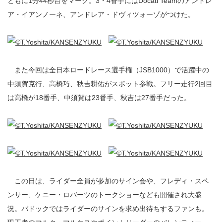
ともに1分44秒台をマーク。3・4番手にはDocati Teamのアンドレ
ア・イアンノーネ、アンドレア・ドヴィツォーゾがつけた。
また今回は全日本ロードレース選手権（JSB1000）で活躍中の
中須賀克行、高橋巧、秋吉耕佑がスポット参戦。フリー走行2回目
は高橋が18番手、中須賀は23番手、秋吉は27番手だった。
この日は、ライダー全員が参加のサイン会や、フレディ・スペ
ンサー、ケニー・ロバーツのトークショーなども開催され大盛
況。パドックではライダーのサインを求め出待ちするファンも。