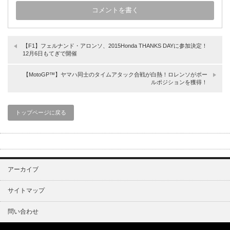
【F1】フェルナンド・アロンソ、2015Honda THANKS DAYに参加決定！
12月6日もてぎで開催
【MotoGP™】ヤマハ同士のタイムアタック合戦が白熱！ロレンソがポー
ルポジションを獲得！
トップページに戻る
アーカイブ
サイトマップ
問い合わせ