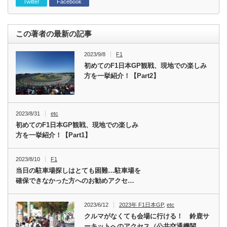
Twitter
Facebook
この著者の最新の記事
2023/9/8
F1
初めてのF1日本GP観戦、現地での楽しみ
方を一挙紹介！【Part2】
2023/8/31
etc
初めてのF1日本GP観戦、現地での楽しみ
方を一挙紹介！【Part1】
2023/8/10
F1
当日の駐車場探しはとても困難…駐車場を
確保できなかった方へのお勧めアクセ…
2023/6/12
2023年 F1日本GP
,
etc
クルマがなくても会場に行ける！ 鈴鹿サ
ーキットへのアクセス（公共交通機関…