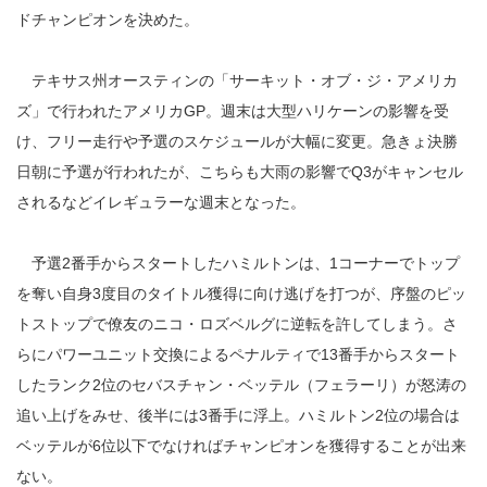
ドチャンピオンを決めた。
テキサス州オースティンの「サーキット・オブ・ジ・アメリカ
ズ」で行われたアメリカGP。週末は大型ハリケーンの影響を受
け、フリー走行や予選のスケジュールが大幅に変更。急きょ決勝
日朝に予選が行われたが、こちらも大雨の影響でQ3がキャンセル
されるなどイレギュラーな週末となった。
予選2番手からスタートしたハミルトンは、1コーナーでトップ
を奪い自身3度目のタイトル獲得に向け逃げを打つが、序盤のピッ
トストップで僚友のニコ・ロズベルグに逆転を許してしまう。さ
らにパワーユニット交換によるペナルティで13番手からスタート
したランク2位のセバスチャン・ベッテル（フェラーリ）が怒涛の
追い上げをみせ、後半には3番手に浮上。ハミルトン2位の場合は
ベッテルが6位以下でなければチャンピオンを獲得することが出来
ない。