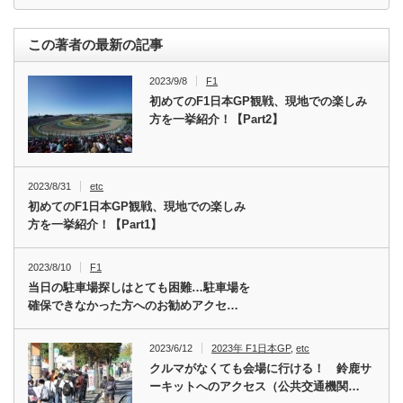
この著者の最新の記事
2023/9/8
F1
初めてのF1日本GP観戦、現地での楽しみ
方を一挙紹介！【Part2】
2023/8/31
etc
初めてのF1日本GP観戦、現地での楽しみ
方を一挙紹介！【Part1】
2023/8/10
F1
当日の駐車場探しはとても困難…駐車場を
確保できなかった方へのお勧めアクセ…
2023/6/12
2023年 F1日本GP
,
etc
クルマがなくても会場に行ける！ 鈴鹿サ
ーキットへのアクセス（公共交通機関…