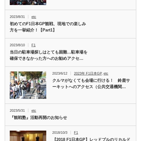
2023/8/31
etc
初めてのF1日本GP観戦、現地での楽しみ
方を一挙紹介！【Part1】
2023/8/10
F1
当日の駐車場探しはとても困難…駐車場を
確保できなかった方へのお勧めアクセ…
2023/6/12
2023年 F1日本GP
,
etc
クルマがなくても会場に行ける！ 鈴鹿サ
ーキットへのアクセス（公共交通機関…
2023/5/31
etc
『観戦塾』活動再開のお知らせ
2018/10/3
F1
【2018 F1日本GP】レッドブルのリカルド