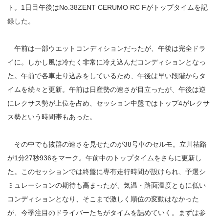
ト。1日目午後はNo.38ZENT CERUMO RC Fがトップタイムを記
録した。
午前は一部ウエットコンディションだったが、午後は完全ドラ
イに。しかし風は冷たく非常に冷え込んだコンディションとなっ
た。午前で各車走り込みをしているため、午後は早い段階からタ
イムを続々と更新。午前は日産勢の速さが目立ったが、午後は逆
にレクサス勢が上位を占め、セッション中盤ではトップ4がレクサ
ス勢という時間帯もあった。
その中でも抜群の速さを見せたのが38号車のセルモ。立川祐路
が1分27秒936をマーク。午前中のトップタイムをさらに更新し
た。このセッションでは終盤に専有走行時間が設けられ、予選シ
ミュレーションの期待も高まったが、気温・路面温度ともに低い
コンディションとなり、そこまで激しく順位の変動はなかった
が、今季注目のドライバーたちがタイムを詰めていく。まずは参