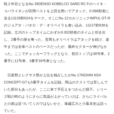
戦２年目となるNo.39DENSO KOBELCO SARD RC Fのヘイキ・
コバライネンが区間ベストを上回る勢いでアタック。0.088秒差に
迫る1分28秒024をマーク。そこにNo.12カルソニックIMPUL GT-R
のジョアオ・パオロ・デ・オリベイラも食い込み、1分27秒938を
記録。立川のトップタイムにわずか0.002秒差のタイムと叩き出
し、2番手の座を奪った。翌周もオリベイラはアタックを続け、途
中までは全体ベストのペースだったが、最終セクターが伸びなか
った。ここでチェッカーフラッグとなり、初日トップは38号車。2
番手に12号車、3番手39号車となった。
日産勢とレクサス勢が上位を独占したがNo.17KEIHIN NSX
CONCEPT-GTも5番手タイムを記録。岡山のテストでは苦しんで
いた部分もあったが、ここに来て手応えをつかんだ様子。シリー
ズ戦の時のようにさらに気温が上がっていけば、さらにライバル
との差は近づいてくのではないかと、塚越広大と小暮卓史は語っ
ていた。