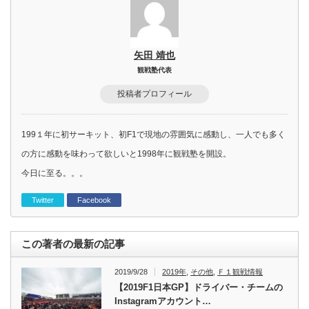
矢田 靖也
観戦塾代表
投稿者プロフィール
199１年に初サーキット、初F1で現地の雰囲気に感動し、一人でも多く
の方に感動を味わって欲しいと1998年に観戦塾を開設。
今日に至る。。。
Twitter
Facebook
この著者の最新の記事
2019/9/28
2019年
,
その他
,
Ｆ１観戦情報
【2019F1日本GP】ドライバー・チームの
Instagramアカウント…