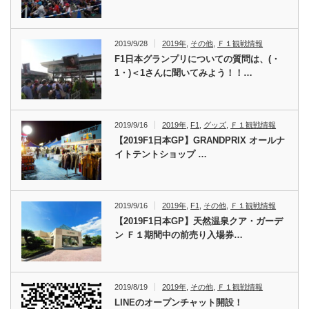
2019/9/28
2019年
,
その他
,
Ｆ１観戦情報
F1日本グランプリについての質問は、(・
1・)＜1さんに聞いてみよう！！…
2019/9/16
2019年
,
F1
,
グッズ
,
Ｆ１観戦情報
【2019F1日本GP】GRANDPRIX オールナ
イトテントショップ …
2019/9/16
2019年
,
F1
,
その他
,
Ｆ１観戦情報
【2019F1日本GP】天然温泉クア・ガーデ
ン Ｆ１期間中の前売り入場券…
2019/8/19
2019年
,
その他
,
Ｆ１観戦情報
LINEのオープンチャット開設！