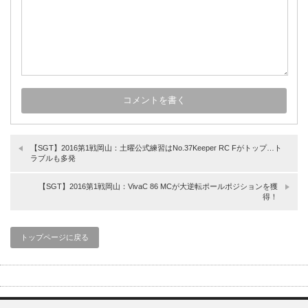
【SGT】2016第1戦岡山：土曜公式練習はNo.37Keeper RC Fがトップ…ト
ラブルも多発
【SGT】2016第1戦岡山：VivaC 86 MCが大逆転ポールポジションを獲
得！
トップページに戻る