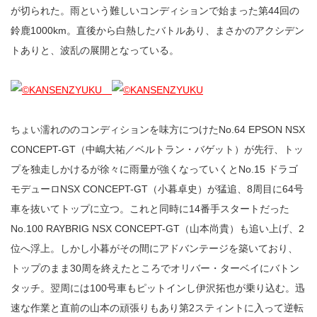
が切られた。雨という難しいコンディションで始まった第44回の
鈴鹿1000km。直後から白熱したバトルあり、まさかのアクシデン
トありと、波乱の展開となっている。
ちょい濡れののコンディションを味方につけたNo.64 EPSON NSX
CONCEPT-GT（中嶋大祐／ベルトラン・バゲット）が先行、トッ
プを独走しかけるが徐々に雨量が強くなっていくとNo.15 ドラゴ
モデューロNSX CONCEPT-GT（小暮卓史）が猛追、8周目に64号
車を抜いてトップに立つ。これと同時に14番手スタートだった
No.100 RAYBRIG NSX CONCEPT-GT（山本尚貴）も追い上げ、2
位へ浮上。しかし小暮がその間にアドバンテージを築いており、
トップのまま30周を終えたところでオリバー・ターベイにバトン
タッチ。翌周には100号車もピットインし伊沢拓也が乗り込む。迅
速な作業と直前の山本の頑張りもあり第2スティントに入って逆転