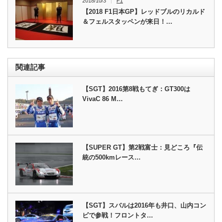
2018/10/3
F1
【2018 F1日本GP】レッドブルのリカルド
＆フェルスタッペンが来日！…
関連記事
【SGT】2016第8戦もてぎ：GT300は
VivaC 86 M…
【SUPER GT】第2戦富士：見どころ『伝
統の500kmレース…
【SGT】スバルは2016年も井口、山内コン
ビで参戦！フロントタ…