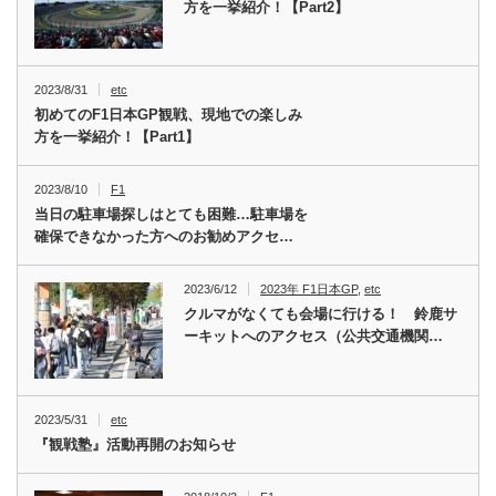
方を一挙紹介！【Part2】
2023/8/31
etc
初めてのF1日本GP観戦、現地での楽しみ
方を一挙紹介！【Part1】
2023/8/10
F1
当日の駐車場探しはとても困難…駐車場を
確保できなかった方へのお勧めアクセ…
2023/6/12
2023年 F1日本GP
,
etc
クルマがなくても会場に行ける！ 鈴鹿サ
ーキットへのアクセス（公共交通機関…
2023/5/31
etc
『観戦塾』活動再開のお知らせ