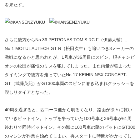
を果たす。
さらに後方からNo.36 PETRONAS TOM’S RC F（伊藤大輔）、
No.1 MOTUL AUTECH GT-R（松田次生）も追いつき3メーカーの
激戦になるかと思われたが、1号車が35周目にスピン。現チャンピ
オンの松田が痛恨のミスを犯してしまった。また雨量が強まった
タイミングで後方を走っていたNo.17 KEIHIN NSX CONCEPT-
GT（武藤英紀）がGT300車両のスピンに巻き込まれクラッシュを
喫しリタイアとなった。
40周を過ぎると、西コース側から明るくなり、路面が徐々に乾い
ていきピットイン。トップを争っていた100号車と36号車が61周
終わりで同時ピットイン。その際に100号車の隣のピットにGT300
のマシンが作業を始めてしまい、再スタートに時間がかかってし