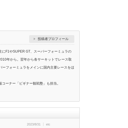
投稿者プロフィール
F1やSUPER GT、スーパーフォーミュラの
010年から。翌年から各サーキットでレース取
スーパーフォーミュラをメインに国内主要レースをほ
報コーナー「ビギナー観戦塾」も担当。
2023/8/31
etc