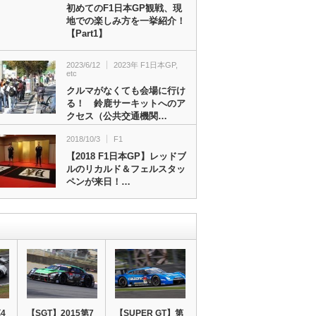
初めてのF1日本GP観戦、現
地での楽しみ方を一挙紹介！
【Part1】
2023/6/12
2023年 F1日本GP
,
etc
クルマがなくても会場に行け
る！ 鈴鹿サーキットへのア
クセス（公共交通機関…
2018/10/3
F1
【2018 F1日本GP】レッドブ
ルのリカルド＆フェルスタッ
ペンが来日！…
4
【SGT】2015第7
【SUPER GT】第