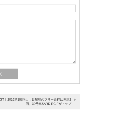
SGT】2016第1戦岡山：日曜朝のフリー走行は赤旗2
回、39号車SARD RC Fがトップ