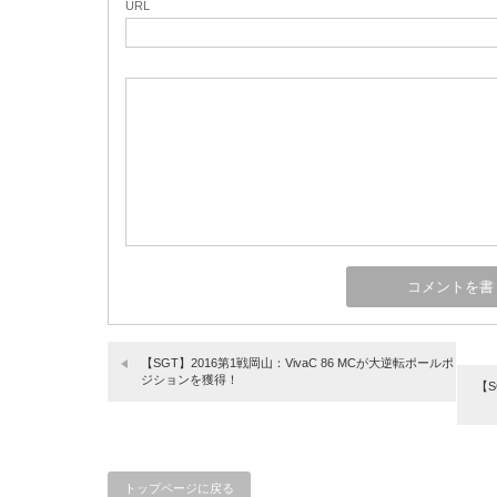
URL
【SGT】2016第1戦岡山：VivaC 86 MCが大逆転ポールポ
ジションを獲得！
【
トップページに戻る