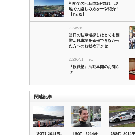
初めてのF1日本GP観戦、現
地での楽しみ方を一挙紹介！
【Part2】
2023/8/10
F1
当日の駐車場探しはとても困
難…駐車場を確保できなかっ
た方へのお勧めアクセ…
2023/5/31
etc
『観戦塾』活動再開のお知ら
せ
関連記事
【SGT】2014第1
【SGT】2014鈴
【SGT】2014第