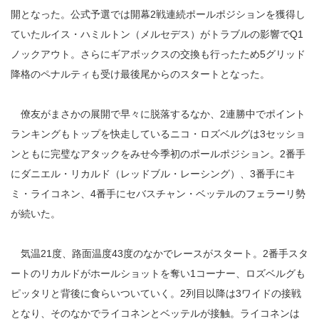
開となった。公式予選では開幕2戦連続ポールポジションを獲得し
ていたルイス・ハミルトン（メルセデス）がトラブルの影響でQ1
ノックアウト。さらにギアボックスの交換も行ったため5グリッド
降格のペナルティも受け最後尾からのスタートとなった。
僚友がまさかの展開で早々に脱落するなか、2連勝中でポイント
ランキングもトップを快走しているニコ・ロズベルグは3セッショ
ンともに完璧なアタックをみせ今季初のポールポジション。2番手
にダニエル・リカルド（レッドブル・レーシング）、3番手にキ
ミ・ライコネン、4番手にセバスチャン・ベッテルのフェラーリ勢
が続いた。
気温21度、路面温度43度のなかでレースがスタート。2番手スタ
ートのリカルドがホールショットを奪い1コーナー、ロズベルグも
ピッタリと背後に食らいついていく。2列目以降は3ワイドの接戦
となり、そのなかでライコネンとベッテルが接触。ライコネンは