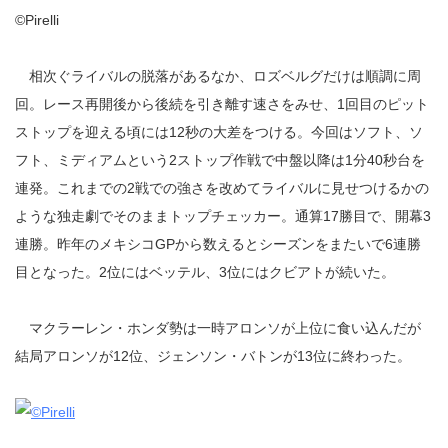
©Pirelli
相次ぐライバルの脱落があるなか、ロズベルグだけは順調に周
回。レース再開後から後続を引き離す速さをみせ、1回目のピット
ストップを迎える頃には12秒の大差をつける。今回はソフト、ソ
フト、ミディアムという2ストップ作戦で中盤以降は1分40秒台を
連発。これまでの2戦での強さを改めてライバルに見せつけるかの
ような独走劇でそのままトップチェッカー。通算17勝目で、開幕3
連勝。昨年のメキシコGPから数えるとシーズンをまたいで6連勝
目となった。2位にはベッテル、3位にはクビアトが続いた。
マクラーレン・ホンダ勢は一時アロンソが上位に食い込んだが
結局アロンソが12位、ジェンソン・バトンが13位に終わった。