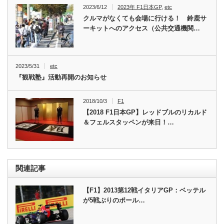
2023/6/12
2023年 F1日本GP
,
etc
クルマがなくても会場に行ける！ 鈴鹿サ
ーキットへのアクセス（公共交通機関…
2023/5/31
etc
『観戦塾』活動再開のお知らせ
2018/10/3
F1
【2018 F1日本GP】レッドブルのリカルド
＆フェルスタッペンが来日！…
関連記事
【F1】2013第12戦イタリアGP：ベッテル
が5戦ぶりのポール…