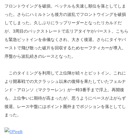
フロントウイングを破損。ベッテルも失速し順位を落としてしま
った。さらにハミルトンも後方の波乱でフロントウイングを破損
してしまった。久しぶりにラップリーダーとなったリカルドだ
が、3周目のバックストレートで左リアタイヤがバースト。こちら
も緊急ピットインを余儀なくされ、大きく後退。さらにタイヤバ
ーストで飛び散った破片を回収するためセーフティカーが導入。
序盤から波乱続きのレースとなった。
このタイミングを利用して上位陣が続々とピットイン。これに
より開幕戦での大クラッシュ以来の復帰を果たしていたフェルナ
ンド・アロンソ（マクラーレン）が一時3番手まで浮上。再開後
も、上位争いに期待が高まったが、思うようにペースが上がらず
後退。レース中盤にはポイント圏外までポジションを落としてし
まった。