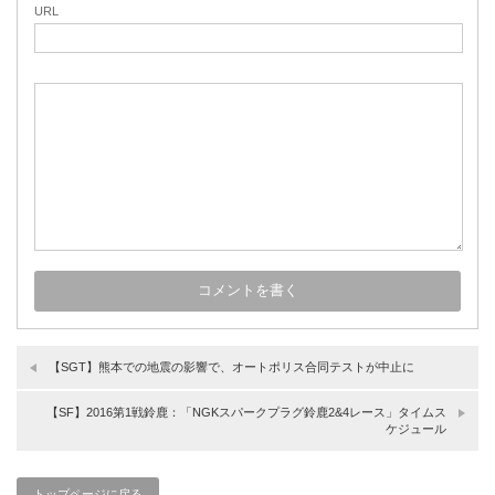
URL
【SGT】熊本での地震の影響で、オートポリス合同テストが中止に
【SF】2016第1戦鈴鹿：「NGKスパークプラグ鈴鹿2&4レース」タイムス
ケジュール
トップページに戻る