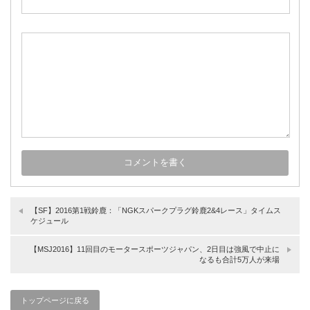
【SF】2016第1戦鈴鹿：「NGKスパークプラグ鈴鹿2&4レース」タイムス
ケジュール
【MSJ2016】11回目のモータースポーツジャパン、2日目は強風で中止に
なるも合計5万人が来場
トップページに戻る