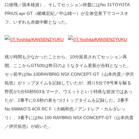
口雄飛／国本雄資）、そしてセッション終盤にはNo.31TOYOTA
PRIUS apr GT（嵯峨宏紀／中山雄一）が立体交差下でコースオ
フ。いずれも赤旗中断となった。
残り時間も少なかったことから、10分延長されてセッション再
開。ここからGT500は昨日のようなタイム更新が合戦となった。
セッ前半はNo.100RAYBRIG NSX CONCEPT-GT（山本尚貴／伊沢
拓也）がトップタイムを記録していたが、残り5分で8号車を駆る
野尻が1分55秒503をマーク。ウエットという特殊な状況ではあっ
たが、2番手に0.6秒の差をつけトップタイムを記録した。2番手
No.6WAKO’S 4CR RC F（大嶋和也／アンドレア・カルダレッ
リ）、3番手にはNo.100 RAYBRIG NSX CONCEPT-GT（山本尚貴
／伊沢拓也）が続いた。