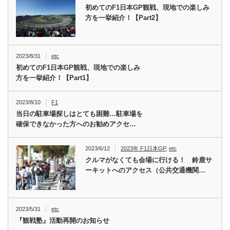
初めてのF1日本GP観戦、現地での楽しみ
方を一挙紹介！【Part2】
2023/8/31
etc
初めてのF1日本GP観戦、現地での楽しみ
方を一挙紹介！【Part1】
2023/8/10
F1
当日の駐車場探しはとても困難…駐車場を
確保できなかった方へのお勧めアクセ…
2023/6/12
2023年 F1日本GP
,
etc
クルマがなくても会場に行ける！ 鈴鹿サ
ーキットへのアクセス（公共交通機関…
2023/5/31
etc
『観戦塾』活動再開のお知らせ