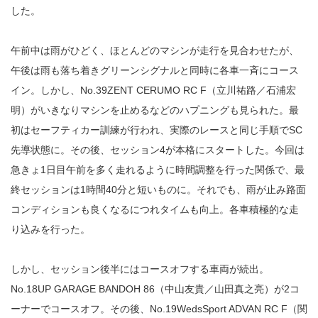
した。
午前中は雨がひどく、ほとんどのマシンが走行を見合わせたが、
午後は雨も落ち着きグリーンシグナルと同時に各車一斉にコース
イン。しかし、No.39ZENT CERUMO RC F（立川祐路／石浦宏
明）がいきなりマシンを止めるなどのハプニングも見られた。最
初はセーフティカー訓練が行われ、実際のレースと同じ手順でSC
先導状態に。その後、セッション4が本格にスタートした。今回は
急きょ1日目午前を多く走れるように時間調整を行った関係で、最
終セッションは1時間40分と短いものに。それでも、雨が止み路面
コンディションも良くなるにつれタイムも向上。各車積極的な走
り込みを行った。
しかし、セッション後半にはコースオフする車両が続出。
No.18UP GARAGE BANDOH 86（中山友貴／山田真之亮）が2コ
ーナーでコースオフ。その後、No.19WedsSport ADVAN RC F（関