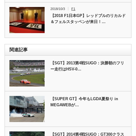
2018/10/3
F1
【2018 F1日本GP】レッドブルのリカルド
＆フェルスタッペンが来日！…
関連記事
【SGT】2013第4戦SUGO：決勝朝のフリ
ー走行はHSV-0…
【SUPER GT】今年もLGDA夏祭り in
MEGAWEBが…
【SGT】2014第4戦SUGO：GT300クラス