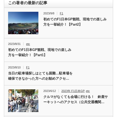
この著者の最新の記事
2023/9/8
F1
初めてのF1日本GP観戦、現地での楽しみ
方を一挙紹介！【Part2】
2023/8/31
etc
初めてのF1日本GP観戦、現地での楽しみ
方を一挙紹介！【Part1】
2023/8/10
F1
当日の駐車場探しはとても困難…駐車場を
確保できなかった方へのお勧めアクセ…
2023/6/12
2023年 F1日本GP
,
etc
クルマがなくても会場に行ける！ 鈴鹿サ
ーキットへのアクセス（公共交通機関…