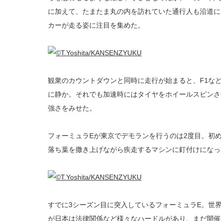
に加えて、たまたま丸の内を訪れていた通行人も沿道に
カーが走る姿に注目を集めた。
観衆のカウントダウンと同時に走行が始まると、F1な
に静か。それでも加速時にはタイヤをホイールスピンさ
強さをみせた。
フォーミュラEが東京でデモランを行うのは2度目。初
落ち葉を撒き上げながら疾走するマシンに釘付けになっ
すでに3シーズン目に突入しているフォーミュラE。世
が日本は法律関係など様々なハードルがあり、まだ開催