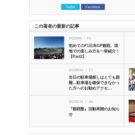
Twitter
Facebook
この著者の最新の記事
2023/9/8
F1
初めてのF1日本GP観戦、現
地での楽しみ方を一挙紹介！
【Part2】
2023/8/10
F1
当日の駐車場探しはとても困
難…駐車場を確保できなかっ
た方へのお勧めアクセ…
2023/5/31
etc
『観戦塾』活動再開のお知ら
せ