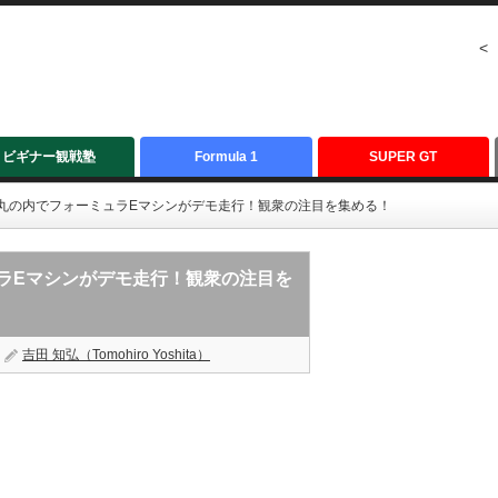
<
ビギナー観戦塾
Formula 1
SUPER GT
丸の内でフォーミュラEマシンがデモ走行！観衆の注目を集める！
ラEマシンがデモ走行！観衆の注目を
吉田 知弘（Tomohiro Yoshita）