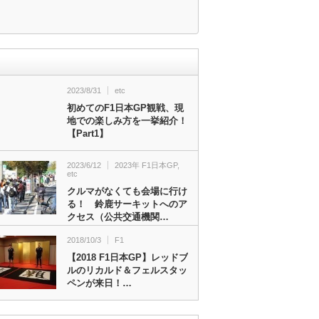
2023/8/31
etc
初めてのF1日本GP観戦、現
地での楽しみ方を一挙紹介！
【Part1】
2023/6/12
2023年 F1日本GP
,
etc
クルマがなくても会場に行け
る！ 鈴鹿サーキットへのア
クセス（公共交通機関…
2018/10/3
F1
【2018 F1日本GP】レッドブ
ルのリカルド＆フェルスタッ
ペンが来日！…