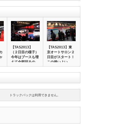
【TAS2013】
【TAS2013】東
カ
（２日目の様子）
京オートサロン２
ャ
今年はブースも増
日目がスタート！
えて全部回るの…
この後いよい…
トラックバックは利用できません。