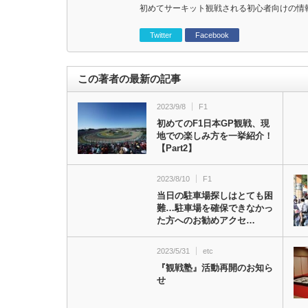
初めてサーキット観戦される初心者向けの情
Twitter
Facebook
この著者の最新の記事
2023/9/8
F1
初めてのF1日本GP観戦、現
地での楽しみ方を一挙紹介！
【Part2】
2023/8/10
F1
当日の駐車場探しはとても困
難…駐車場を確保できなかっ
た方へのお勧めアクセ…
2023/5/31
etc
『観戦塾』活動再開のお知ら
せ