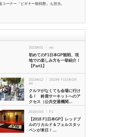
報コーナー「ビギナー観戦塾」も担当。
2023/8/31
etc
初めてのF1日本GP観戦、現
地での楽しみ方を一挙紹介！
【Part1】
2023/6/12
2023年 F1日本GP
,
etc
クルマがなくても会場に行け
る！ 鈴鹿サーキットへのア
クセス（公共交通機関…
2018/10/3
F1
【2018 F1日本GP】レッドブ
ルのリカルド＆フェルスタッ
ペンが来日！…