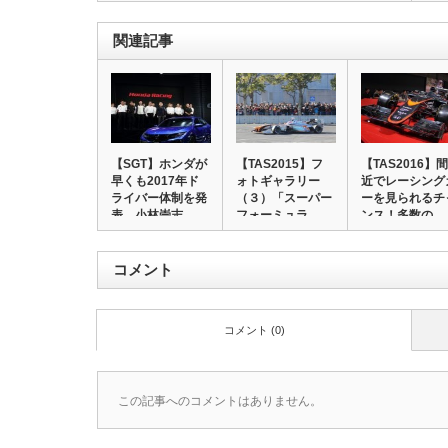
関連記事
【SGT】ホンダが
【TAS2015】フ
【TAS2016】間
早くも2017年ド
ォトギャラリー
近でレーシング
ライバー体制を発
（３）「スーパー
ーを見られるチ
表、小林崇志…
フォーミュラ …
ンス！多数の…
コメント
コメント (0)
この記事へのコメントはありません。