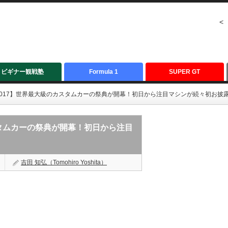
<
ビギナー観戦塾
Formula 1
SUPER GT
017】世界最大級のカスタムカーの祭典が開幕！初日から注目マシンが続々初お披
スタムカーの祭典が開幕！初日から注目
吉田 知弘（Tomohiro Yoshita）