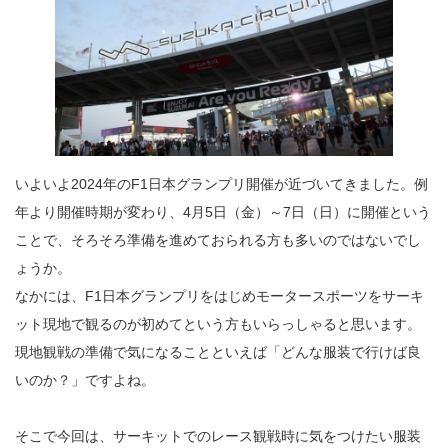
節
が
変
わ
る
か
ら
こ
そ
注
意
し
て
お
き
た
い
ポ
いよいよ2024年のF1日本グランプリ開催が近づいてきました。例
イ
ン
ト
年より開催時期が変わり、4月5日（金）～7日（日）に開催という
（服
装
編）
ことで、そろそろ準備を進めておられる方も多いのではないでし
[PR]
は
ょうか。
なかには、F1日本グランプリをはじめモータースポーツをサーキ
ット現地で観るのが初めてという方もいらっしゃると思います。
現地観戦の準備で気になることといえば「どんな服装で行けば良
いのか？」ですよね。
そこで今回は、サーキットでのレース観戦時に気をつけたい服装