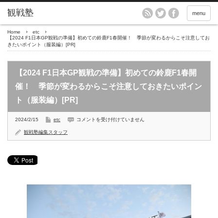
menu
Home
etc
【2024 F1日本GP観戦の準備】初めての鈴鹿F1春開催！ 季節が変わるからこそ注意してお
きたいポイント（服装編）[PR]
【2024 F1日本GP観戦の準備】初めての鈴鹿F1春開
催！ 季節が変わるからこそ注意しておきたいポイン
ト（服装編）[PR]
【2024
2024/2/15
etc
コメントを受け付けていません
F1
日
観戦塾編集スタッフ
本
GP
観
戦
の
準
備】
初
め
て
の
鈴
鹿
F1
春
開
催！
季