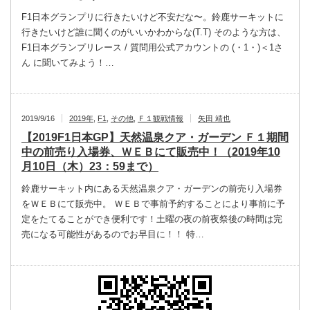
F1日本グランプリに行きたいけど不安だな〜。鈴鹿サーキットに
行きたいけど誰に聞くのがいいかわからな(T.T) そのような方は、
F1日本グランプリレース / 質問用公式アカウントの (・1・)＜1さ
ん に聞いてみよう！…
2019/9/16
2019年
,
F1
,
その他
,
Ｆ１観戦情報
矢田 靖也
【2019F1日本GP】天然温泉クア・ガーデン Ｆ１期間
中の前売り入場券、ＷＥＢにて販売中！（2019年10
月10日（木）23：59まで）
鈴鹿サーキット内にある天然温泉クア・ガーデンの前売り入場券
をＷＥＢにて販売中。 ＷＥＢで事前予約することにより事前に予
定をたてることができ便利です！土曜の夜の前夜祭後の時間は完
売になる可能性があるのでお早目に！！ 特…