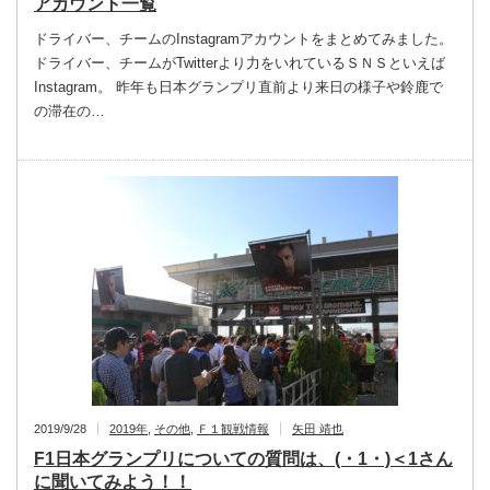
アカウント一覧
ドライバー、チームのInstagramアカウントをまとめてみました。
ドライバー、チームがTwitterより力をいれているＳＮＳといえば
Instagram。 昨年も日本グランプリ直前より来日の様子や鈴鹿で
の滞在の…
2019/9/28
2019年
,
その他
,
Ｆ１観戦情報
矢田 靖也
F1日本グランプリについての質問は、(・1・)＜1さん
に聞いてみよう！！