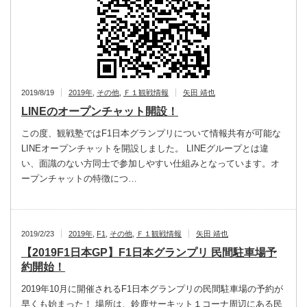
2019/8/19
2019年
,
その他
,
Ｆ１観戦情報
矢田 靖也
LINEのオープンチャット開設！
この度、観戦塾ではF1日本グランプリについて情報共有が可能な
LINEオープンチャットを開設しました。 LINEグループとは違
い、面識のない方同士で参加しやすい仕組みとなっています。オ
ープンチャットの特徴につ…
2019/2/23
2019年
,
F1
,
その他
,
Ｆ１観戦情報
矢田 靖也
【2019F1日本GP】F1日本グランプリ 民間駐車場予
約開始！
2019年10月に開催されるF1日本グランプリの民間駐車場の予約が
早くも始まった！ 場所は、鈴鹿サーキット１コーナ周辺にある民