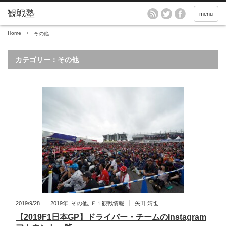
menu
Home
その他
カテゴリー：その他
2019/9/28
2019年
,
その他
,
Ｆ１観戦情報
矢田 靖也
【2019F1日本GP】ドライバー・チームのInstagram