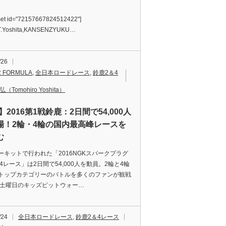
r_set id="72157667824512422"]
:T.Yoshita,KANSENZYUKU…
/26
 FORMULA
,
全日本ロードレース
,
鈴鹿2＆4
（Tomohiro Yoshita）
】2016第1戦鈴鹿：2日間で54,000人
場！2輪・4輪の国内最高峰レースを
む
ーキットで行われた「2016NGKスパークプラグ
4レース」は2日間で54,000人を動員。2輪と4輪
トップカテゴリーのバトルを多くのファンが観戦
 土曜日のキッズピットウォー…
/24
全日本ロードレース
,
鈴鹿2＆4レース