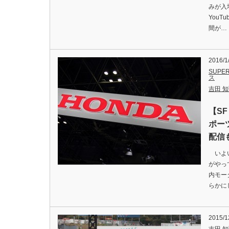
みが入
YouT
間が…
2016/1
SUPER
ス
吉田 知弘
【SF
ポー
配信
いよい
がやっ
内モー
らかに
2015/1