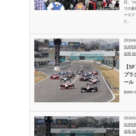
日、つ
での最
ースフ
に…
2016/4
SUPER
吉田 知弘
【S
プラ
ール
[table 
2016/2
SUPER
吉田 知弘