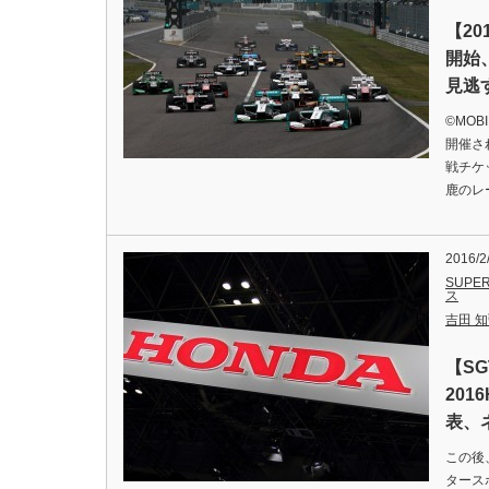
【20
開始
見逃
©MOB
開催さ
戦チケ
鹿のレ
2016/2
SUPER
ス
吉田 知弘
【S
20
表、
この後
タース