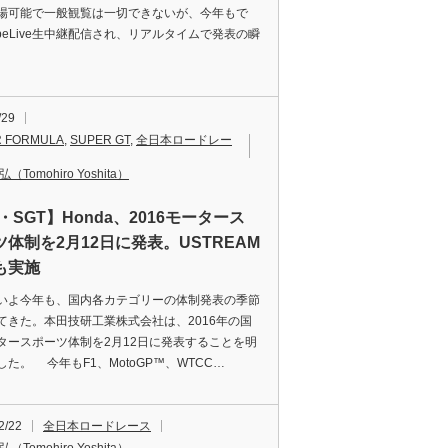
場可能で一般観覧は一切できないが、今年もで
ubeLive生中継配信され、リアルタイムで発表の瞬
/29
 FORMULA
,
SUPER GT
,
全日本ロードレー
（Tomohiro Yoshita）
・SGT】Honda、2016モータース
ツ体制を2月12日に発表。USTREAM
も実施
よ今年も、国内各カテゴリーの体制発表の季節
てきた。本田技研工業株式会社は、2016年の国
タースポーツ体制を2月12日に発表することを明
した。 今年もF1、MotoGP™、WTCC…
2/22
全日本ロードレース