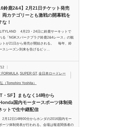
16鈴鹿2&4】2月21日チケット発売
、両カテゴリーとも激戦の開幕戦を
すな！
ILITYLAND 4月23・24日に鈴鹿サーキットで
れる「NGKスパークプラグ鈴鹿2&4レース」の観
ットが21日から発売が開始される。 毎年、鈴
ースシーズン到来を告げるビッ…
/12
 FORMULA
,
SUPER GT
,
全日本ロードレー
（Tomohiro Yoshita）
GT・SF】まもなく14時から
16Honda国内モータースポーツ体制発
ネットで生中継配信
、2月12日14時00分からホンダの2016国内モー
ポーツ体制発表が行われる。会場は報道関係者の