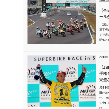
吉田 知弘
【全
ール
2輪の
選手権
で発表
開催さ
2015/1
【JS
手権
完璧
JSB
田がホ
た。 
拓也(
け…