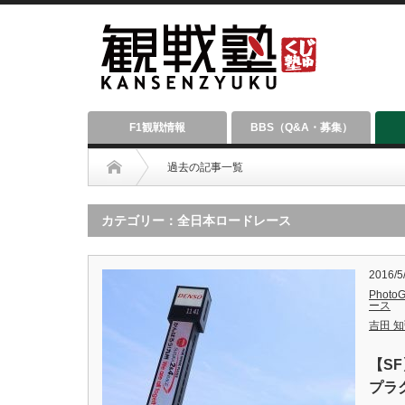
F1観戦情報
BBS（Q&A・募集）
過去の記事一覧
カテゴリー：全日本ロードレース
2016/5
PhotoG
ース
吉田 知弘
【S
プラ