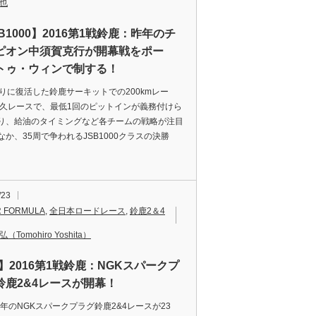
靖也
B1000】2016第1戦鈴鹿：昨年のチ
ピオン中須賀克行が開幕戦をポー
トゥ・ウィンで制する！
ぶりに復活した鈴鹿サーキットでの200kmレー
耐久レースで、最低1回のピットインが義務付けら
り、給油のタイミングなど各チームの戦略が注目
なか、35周で争われるJSB1000クラスの決勝
/23
 FORMULA
,
全日本ロードレース
,
鈴鹿2＆4
（Tomohiro Yoshita）
F】2016第1戦鈴鹿：NGKスパークプ
鈴鹿2&4レースが開幕！
6年のNGKスパークプラグ鈴鹿2&4レースが23