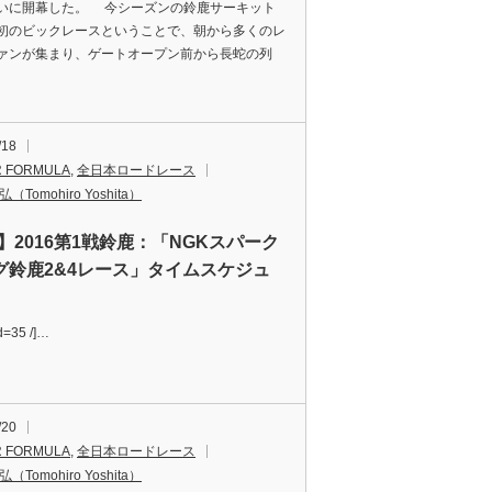
いに開幕した。 今シーズンの鈴鹿サーキット
初のビックレースということで、朝から多くのレ
ァンが集まり、ゲートオープン前から長蛇の列
/18
 FORMULA
,
全日本ロードレース
（Tomohiro Yoshita）
F】2016第1戦鈴鹿：「NGKスパーク
グ鈴鹿2&4レース」タイムスケジュ
id=35 /]…
/20
 FORMULA
,
全日本ロードレース
（Tomohiro Yoshita）