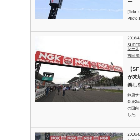
ー
[flick
Photo
2016/4
SUPER
レース
吉田 知弘
【SF
が来
楽し
鈴鹿サ
鈴鹿2&
の国内
した。
2016/4