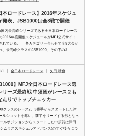
（Tomohiro Yoshita）
日本ロードレース】2016年スケジュ
が発表、JSB1000は全8戦で開催
国内最高峰シリーズである全日本ロードレース
の2016年度開催スケジュールがMFJ公式サイト
されている。 各カテゴリー合わせて全9大会が
れ、最高峰クラスのJSB1000、その下のJ…
1/1
全日本ロードレース
矢田 靖也
B1000】MFJ全日本ロードレース選
シリーズ最終戦 中須賀がレース２も
な走りでトップチェッカー
1000クラスのレース2、3番手からスタートした津
ールショットを奪い、前半をリードする形となっ
ポールポジションからスタートした中須賀は津田
ヨシムラスズキシェルアドバンス)のすぐ後ろにつ