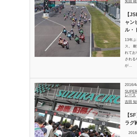
矢田 
【JS
ャン
ル・
13年
ス。 
れてお
される
が…
2016/4
SUPER
レース
吉田 知弘
【S
ラグ
201