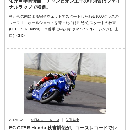
佑が今季初優勝。チャンピオン王手の中須賀はファイ
ナルラップで転倒。
朝からの雨による完全ウェットでスタートしたJSB1000クラスの
レース１、ホールショットを奪ったのはPPからスタートの秋吉
(FCCT.S.R Honda)、２番手に中須賀(ヤマハYSPレーシング)、山
口(TOHO…
2012/10/27
全日本ロードレース
矢田 靖也
F.C.CTSR Honda 秋吉耕佑が、コースレコードでレ