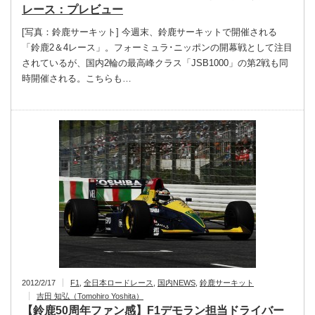
レース：プレビュー
[写真：鈴鹿サーキット] 今週末、鈴鹿サーキットで開催される
「鈴鹿2＆4レース」。フォーミュラ･ニッポンの開幕戦として注目
されているが、国内2輪の最高峰クラス「JSB1000」の第2戦も同
時開催される。こちらも…
2012/2/17
F1
,
全日本ロードレース
,
国内NEWS
,
鈴鹿サーキット
吉田 知弘（Tomohiro Yoshita）
【鈴鹿50周年ファン感】F1デモラン担当ドライバー