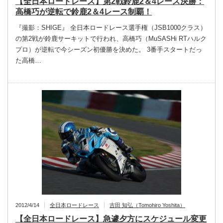
【全日本ロードレース】第2戦鈴鹿2＆4レース決勝：
高橋巧が逆転で鈴鹿2＆4レース制覇！
『撮影：SHIGE』 全日本ロードレース選手権（JSB1000クラス）
の第2戦が鈴鹿サーキットで行われ、高橋巧（MuSASHi RTハルク
プロ）が逆転で今シーズン初優勝を決めた。 3番手スタートだっ
た高橋…
2012/4/14
全日本ロードレース
吉田 知弘（Tomohiro Yoshita）
【全日本ロードレース】急遽夕方にスケジュール変更