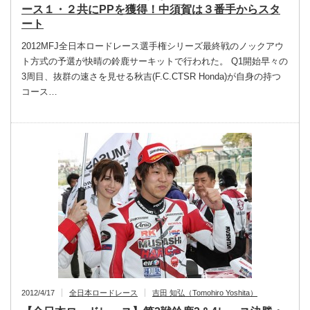
ース１・２共にPPを獲得！中須賀は３番手からスタ
ート
2012MFJ全日本ロードレース選手権シリーズ最終戦のノックアウ
ト方式の予選が快晴の鈴鹿サーキットで行われた。 Q1開始早々の
3周目、抜群の速さを見せる秋吉(F.C.CTSR Honda)が自身の持つ
コース…
2012/4/17
全日本ロードレース
吉田 知弘（Tomohiro Yoshita）