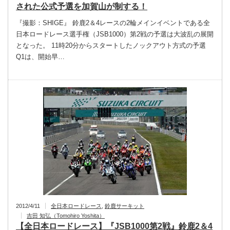
された公式予選を加賀山が制する！
『撮影：SHIGE』 鈴鹿2＆4レースの2輪メインイベントである全
日本ロードレース選手権（JSB1000）第2戦の予選は大波乱の展開
となった。 11時20分からスタートしたノックアウト方式の予選
Q1は、開始早…
2012/4/11
全日本ロードレース
,
鈴鹿サーキット
吉田 知弘（Tomohiro Yoshita）
【全日本ロードレース】『JSB1000第2戦』鈴鹿2＆4