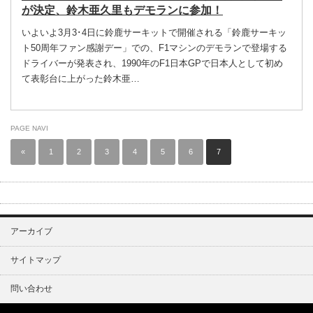
が決定、鈴木亜久里もデモランに参加！
いよいよ3月3･4日に鈴鹿サーキットで開催される「鈴鹿サーキッ
ト50周年ファン感謝デー」での、F1マシンのデモランで登場する
ドライバーが発表され、1990年のF1日本GPで日本人として初め
て表彰台に上がった鈴木亜…
PAGE NAVI
«
1
2
3
4
5
6
7
アーカイブ
サイトマップ
問い合わせ