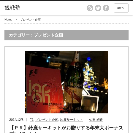
menu
Home
プレゼント企画
カテゴリー：プレゼント企画
2014/12/8
F1
,
プレゼント企画
,
鈴鹿サーキット
矢田 靖也
【ＰＲ】鈴鹿サーキットがお贈りする年末大ボーナス