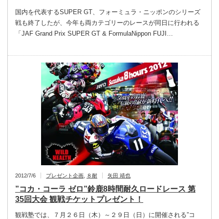
国内を代表するSUPER GT、フォーミュラ・ニッポンのシリーズ
戦も終了したが、今年も両カテゴリーのレースが同日に行われる
「JAF Grand Prix SUPER GT & FormulaNippon FUJI…
2012/7/6
プレゼント企画
,
８耐
矢田 靖也
”コカ・コーラ ゼロ”鈴鹿8時間耐久ロードレース 第
35回大会 観戦チケットプレゼント！
観戦塾では、７月２６日（木）～２９日（日）に開催される”コ