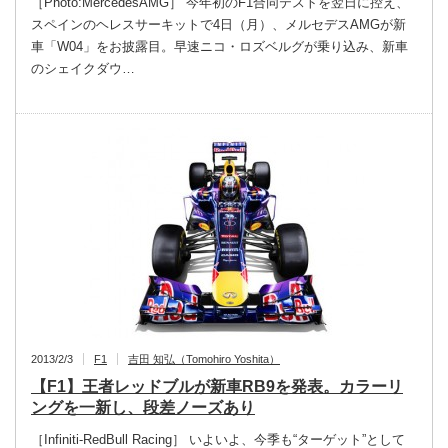
［Photo:MercedesAMG］ 今年初のF1合同テストを翌日に控え、
スペインのヘレスサーキットで4日（月）、メルセデスAMGが新
車「W04」をお披露目。早速ニコ・ロズベルグが乗り込み、新車
のシェイクダウ…
2013/2/3
F1
吉田 知弘（Tomohiro Yoshita）
【F1】王者レッドブルが新車RB9を発表。カラーリ
ングを一新し、段差ノーズあり
［Infiniti-RedBull Racing］ いよいよ、今季も“ターゲット”として