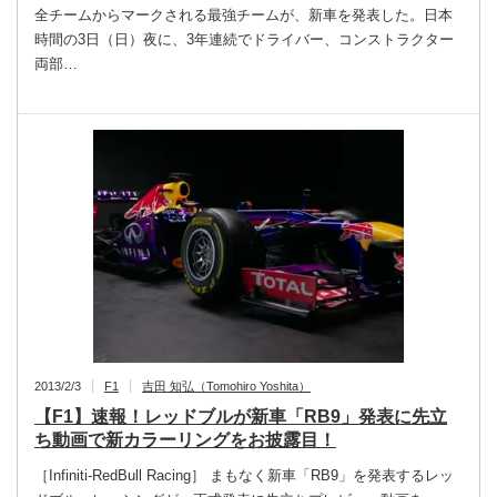
全チームからマークされる最強チームが、新車を発表した。日本
時間の3日（日）夜に、3年連続でドライバー、コンストラクター
両部…
2013/2/3
F1
吉田 知弘（Tomohiro Yoshita）
【F1】速報！レッドブルが新車「RB9」発表に先立
ち動画で新カラーリングをお披露目！
［Infiniti-RedBull Racing］ まもなく新車「RB9」を発表するレッ