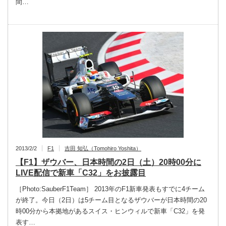
間…
2013/2/2
F1
吉田 知弘（Tomohiro Yoshita）
【F1】ザウバー、日本時間の2日（土）20時00分に
LIVE配信で新車「C32」をお披露目
［Photo:SauberF1Team］ 2013年のF1新車発表もすでに4チーム
が終了。今日（2日）は5チーム目となるザウバーが日本時間の20
時00分から本拠地があるスイス・ヒンウィルで新車「C32」を発
表す…