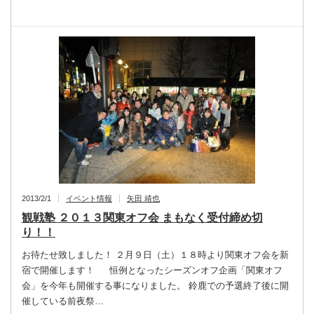
2013/2/1
イベント情報
矢田 靖也
観戦塾 ２０１３関東オフ会 まもなく受付締め切
り！！
お待たせ致しました！ ２月９日（土）１８時より関東オフ会を新
宿で開催します！ 恒例となったシーズンオフ企画「関東オフ
会」を今年も開催する事になりました。 鈴鹿での予選終了後に開
催している前夜祭…