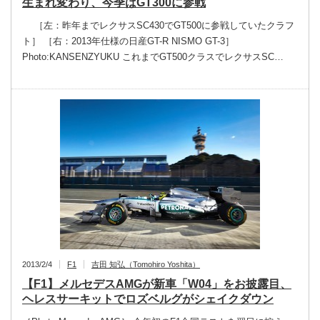
生まれ変わり、今季はGT300に参戦
［左：昨年までレクサスSC430でGT500に参戦していたクラフ
ト］ ［右：2013年仕様の日産GT-R NISMO GT-3］
Photo:KANSENZYUKU これまでGT500クラスでレクサスSC…
2013/2/4
F1
吉田 知弘（Tomohiro Yoshita）
【F1】メルセデスAMGが新車「W04」をお披露目、
ヘレスサーキットでロズベルグがシェイクダウン