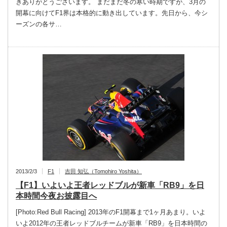
きありがとうございます。 まだまだ冬の寒い時期ですが、3月の
開幕に向けてF1界は本格的に動き出しています。先日から、今シ
ーズンの各サ…
2013/2/3
F1
吉田 知弘（Tomohiro Yoshita）
【F1】いよいよ王者レッドブルが新車「RB9」を日
本時間今夜お披露目へ
[Photo:Red Bull Racing] 2013年のF1開幕まで1ヶ月あまり。いよ
いよ2012年の王者レッドブルチームが新車「RB9」を日本時間の