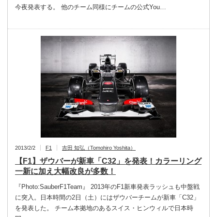
今夜発表する。 他のチーム同様にチームの公式You…
2013/2/2
F1
吉田 知弘（Tomohiro Yoshita）
【F1】ザウバーが新車「C32」を発表！カラーリング
一新に加え大幅改良が多数！
『Photo:SauberF1Team』 2013年のF1新車発表ラッシュも中盤戦
に突入。日本時間の2日（土）にはザウバーチームが新車「C32」
を発表した。 チーム本拠地のあるスイス・ヒンウィルで日本時