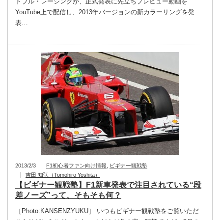
ドブル・レーシングが、正式発表に先立ちプレビュー動画を
YouTube上で配信し、2013年バージョンの新カラーリングを発
表…
2013/2/3
F1初心者ファン向け情報
,
ビギナー観戦塾
吉田 知弘（Tomohiro Yoshita）
【ビギナー観戦塾】F1新車発表で注目されている“段
差ノーズ”って、そもそも何？
［Photo:KANSENZYUKU］ いつもビギナー観戦塾をご覧いただ