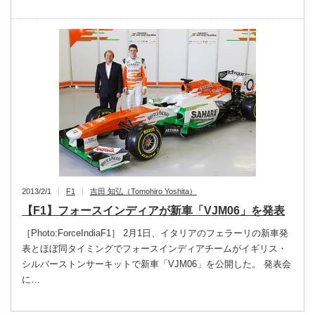
2013/2/1
F1
吉田 知弘（Tomohiro Yoshita）
【F1】フォースインディアが新車「VJM06」を発表
［Photo:ForceIndiaF1］ 2月1日、イタリアのフェラーリの新車発
表とほぼ同タイミングでフォースインディアチームがイギリス・
シルバーストンサーキットで新車「VJM06」を公開した。 発表会
に…