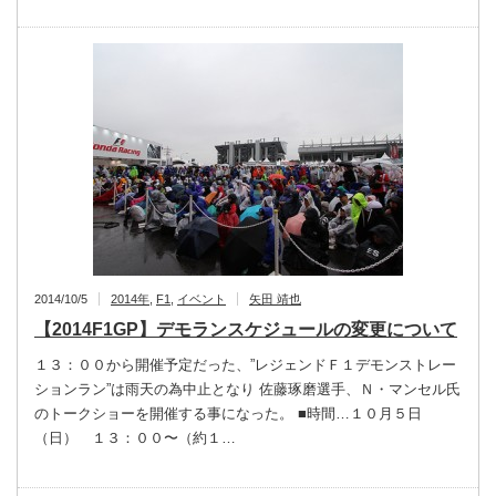
2014/10/5
2014年
,
F1
,
イベント
矢田 靖也
【2014F1GP】デモランスケジュールの変更について
１３：００から開催予定だった、”レジェンドＦ１デモンストレー
ションラン”は雨天の為中止となり 佐藤琢磨選手、Ｎ・マンセル氏
のトークショーを開催する事になった。 ■時間…１０月５日
（日） １３：００〜（約１…