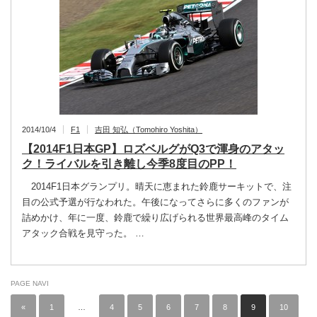
2014/10/4
F1
吉田 知弘（Tomohiro Yoshita）
【2014F1日本GP】ロズベルグがQ3で渾身のアタッ
ク！ライバルを引き離し今季8度目のPP！
2014F1日本グランプリ。晴天に恵まれた鈴鹿サーキットで、注
目の公式予選が行なわれた。午後になってさらに多くのファンが
詰めかけ、年に一度、鈴鹿で繰り広げられる世界最高峰のタイム
アタック合戦を見守った。 …
PAGE NAVI
«
1
…
4
5
6
7
8
9
10