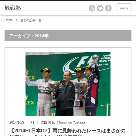
menu
Home
過去の記事一覧
アーカイブ：2014年
2014/10/5
F1
吉田 知弘（Tomohiro Yoshita）
【2014F1日本GP】雨に見舞われたレースはまさかの