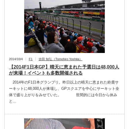
2014/10/4
F1
吉田 知弘（Tomohiro Yoshita）
【2014F1日本GP】晴天に恵まれた予選日は48,000人
が来場！イベントも多数開催される
2014年のF1日本グランプリ。昨日以上の晴天に恵まれた鈴鹿サ
ーキットに48,000人が来場し、GPスクエアを中心にサーキット全
体で盛り上がりをみせていた。 世間的には今日から休み
と…