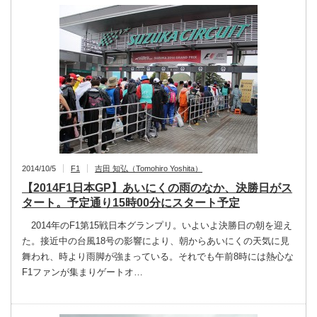
2014/10/5
F1
吉田 知弘（Tomohiro Yoshita）
【2014F1日本GP】あいにくの雨のなか、決勝日がス
タート。予定通り15時00分にスタート予定
2014年のF1第15戦日本グランプリ。いよいよ決勝日の朝を迎え
た。接近中の台風18号の影響により、朝からあいにくの天気に見
舞われ、時より雨脚が強まっている。それでも午前8時には熱心な
F1ファンが集まりゲートオ…