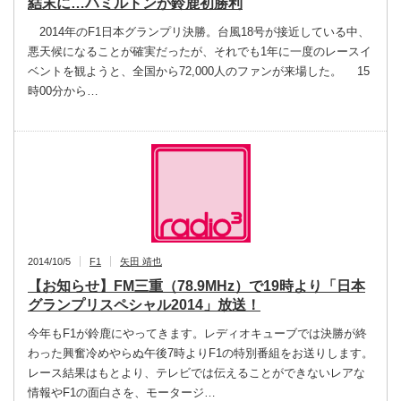
結末に…ハミルトンが鈴鹿初勝利
2014年のF1日本グランプリ決勝。台風18号が接近している中、
悪天候になることが確実だったが、それでも1年に一度のレースイ
ベントを観ようと、全国から72,000人のファンが来場した。 15
時00分から…
2014/10/5
F1
矢田 靖也
【お知らせ】FM三重（78.9MHz）で19時より「日本
グランプリスペシャル2014」放送！
今年もF1が鈴鹿にやってきます。レディオキューブでは決勝が終
わった興奮冷めやらぬ午後7時よりF1の特別番組をお送りします。
レース結果はもとより、テレビでは伝えることができないレアな
情報やF1の面白さを、モータージ…