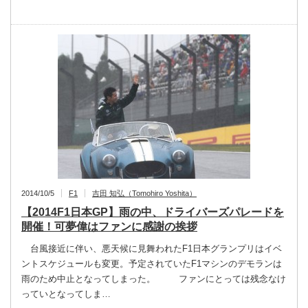
2014/10/5
F1
吉田 知弘（Tomohiro Yoshita）
【2014F1日本GP】雨の中、ドライバーズパレードを
開催！可夢偉はファンに感謝の挨拶
台風接近に伴い、悪天候に見舞われたF1日本グランプリはイベ
ントスケジュールも変更。予定されていたF1マシンのデモランは
雨のため中止となってしまった。 ファンにとっては残念なけ
っていとなってしま…