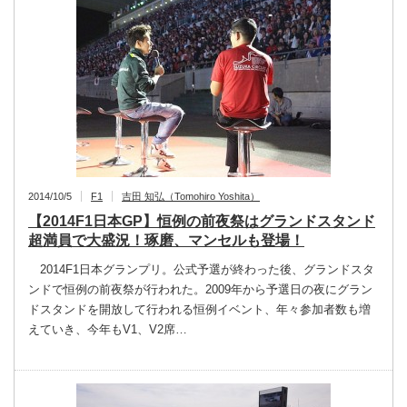
2014/10/5
F1
吉田 知弘（Tomohiro Yoshita）
【2014F1日本GP】恒例の前夜祭はグランドスタンド
超満員で大盛況！琢磨、マンセルも登場！
2014F1日本グランプリ。公式予選が終わった後、グランドスタ
ンドで恒例の前夜祭が行われた。2009年から予選日の夜にグラン
ドスタンドを開放して行われる恒例イベント、年々参加者数も増
えていき、今年もV1、V2席…