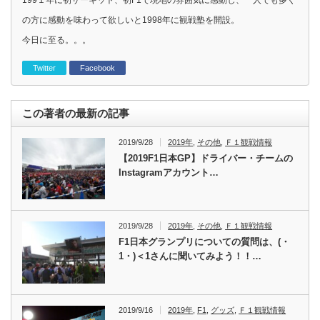
199１年に初サーキット、初F1で現地の雰囲気に感動し、一人でも多く
の方に感動を味わって欲しいと1998年に観戦塾を開設。
今日に至る。。。
Twitter
Facebook
この著者の最新の記事
2019/9/28
2019年
,
その他
,
Ｆ１観戦情報
【2019F1日本GP】ドライバー・チームの
Instagramアカウント…
2019/9/28
2019年
,
その他
,
Ｆ１観戦情報
F1日本グランプリについての質問は、(・
1・)＜1さんに聞いてみよう！！…
2019/9/16
2019年
,
F1
,
グッズ
,
Ｆ１観戦情報