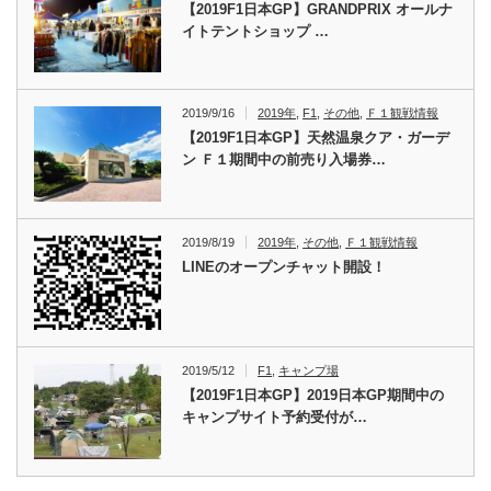
【2019F1日本GP】GRANDPRIX オールナ
イトテントショップ …
2019/9/16
2019年
,
F1
,
その他
,
Ｆ１観戦情報
【2019F1日本GP】天然温泉クア・ガーデ
ン Ｆ１期間中の前売り入場券…
2019/8/19
2019年
,
その他
,
Ｆ１観戦情報
LINEのオープンチャット開設！
2019/5/12
F1
,
キャンプ場
【2019F1日本GP】2019日本GP期間中の
キャンプサイト予約受付が…