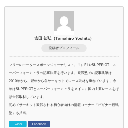
吉田 知弘（Tomohiro Yoshita）
投稿者プロフィール
フリーのモータースポーツジャーナリスト。主にF1やSUPER GT、ス
ーパーフォーミュラの記事執筆を行います。観戦塾での記事執筆は
2010年から。翌年から各サーキットでレース取材を重ねています。今
年はSUPER GTとスーパーフォーミュラをメインに国内主要レースをほ
ぼ全戦取材しています。
初めてサーキット観戦される初心者向けの情報コーナー「ビギナー観戦
塾」も担当。
Twitter
Facebook