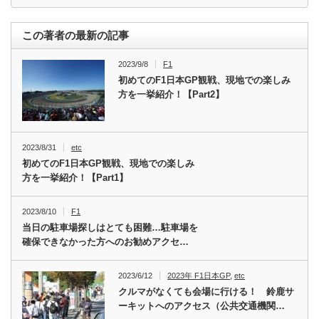
この著者の最新の記事
2023/9/8
F1
初めてのF1日本GP観戦、現地での楽しみ
方を一挙紹介！【Part2】
2023/8/31
etc
初めてのF1日本GP観戦、現地での楽しみ
方を一挙紹介！【Part1】
2023/8/10
F1
当日の駐車場探しはとても困難…駐車場を
確保できなかった方へのお勧めアクセ…
2023/6/12
2023年 F1日本GP
,
etc
クルマがなくても会場に行ける！ 鈴鹿サ
ーキットへのアクセス（公共交通機関…