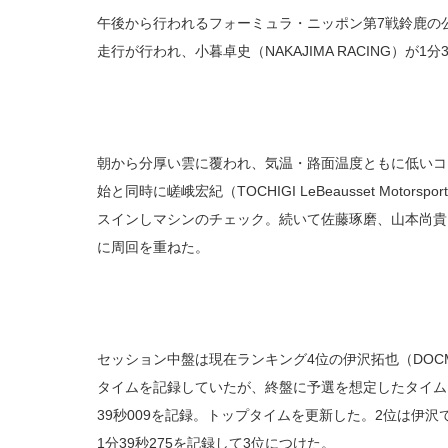
午後から行われるフォーミュラ・ニッポン第7戦鈴鹿の公
走行が行われ、小暮卓史（NAKAJIMA RACING）が1
朝から分厚い雲に覆われ、気温・路面温度ともに低いコ
始と同時に嵯峨宏紀（TOCHIGI LeBeausset Motors
スインしマシンのチェック。続いて佐藤琢磨、山本尚貴
に周回を重ねた。
セッション中盤は現在ランキング4位の伊沢拓也（DOCMO T
タイムを記録していたが、終盤に予選を想定したタイム
39秒009を記録。トップタイムを更新した。2位は伊沢で1分
1分39秒275を記録して3位につけた。