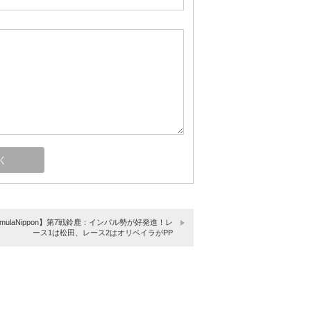
rmulaNippon】第7戦鈴鹿：インパル勢が好発進！レ
ース1は松田、レース2はオリベイラがPP