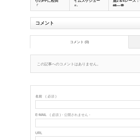
りのPPに松田
イムスケジュー
鹿2＆4レース
「…
ル…
嶋一貴…
コメント
コメント (0)
この記事へのコメントはありません。
名前
( 必須 )
E-MAIL
( 必須 ) - 公開されません -
URL