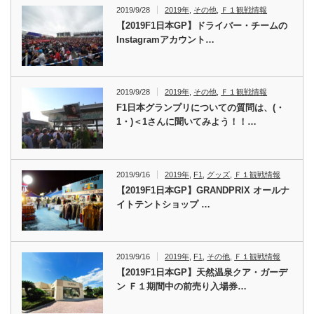
2019/9/28
2019年
,
その他
,
Ｆ１観戦情報
【2019F1日本GP】ドライバー・チームの
Instagramアカウント…
2019/9/28
2019年
,
その他
,
Ｆ１観戦情報
F1日本グランプリについての質問は、(・
1・)＜1さんに聞いてみよう！！…
2019/9/16
2019年
,
F1
,
グッズ
,
Ｆ１観戦情報
【2019F1日本GP】GRANDPRIX オールナ
イトテントショップ …
2019/9/16
2019年
,
F1
,
その他
,
Ｆ１観戦情報
【2019F1日本GP】天然温泉クア・ガーデ
ン Ｆ１期間中の前売り入場券…