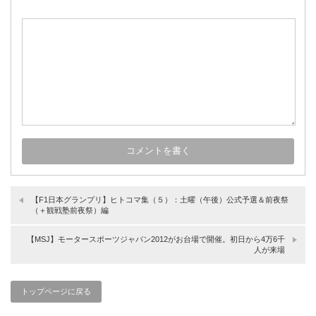
【F1日本グランプリ】ヒトコマ集（５）：土曜（午後）公式予選＆前夜祭
（＋観戦塾前夜祭）編
【MSJ】モータースポーツジャパン2012がお台場で開催。初日から4万6千
人が来場
トップページに戻る