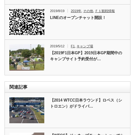
2019/8/19
2019年
,
その他
,
Ｆ１観戦情報
LINEのオープンチャット開設！
2019/5/12
F1
,
キャンプ場
【2019F1日本GP】2019日本GP期間中の
キャンプサイト予約受付が…
関連記事
【2014 WTCC日本ラウンド】ロペス（シ
トロエン）がドライバ…