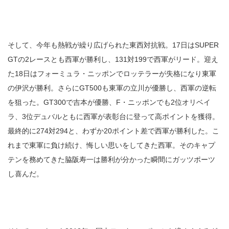
そして、今年も熱戦が繰り広げられた東西対抗戦。17日はSUPER
GTの2レースとも西軍が勝利し、131対199で西軍がリード。迎え
た18日はフォーミュラ・ニッポンでロッテラーが失格になり東軍
の伊沢が勝利。さらにGT500も東軍の立川が優勝し、西軍の逆転
を狙った。GT300で吉本が優勝、F・ニッポンでも2位オリベイ
ラ、3位デュバルともに西軍が表彰台に登って高ポイントを獲得。
最終的に274対294と、わずか20ポイント差で西軍が勝利した。こ
れまで東軍に負け続け、悔しい思いをしてきた西軍。そのキャプ
テンを務めてきた脇阪寿一は勝利が分かった瞬間にガッツポーツ
し喜んだ。