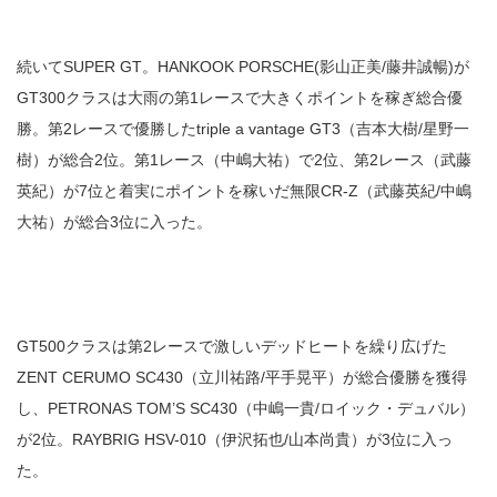
続いてSUPER GT。HANKOOK PORSCHE(影山正美/藤井誠暢)が
GT300クラスは大雨の第1レースで大きくポイントを稼ぎ総合優
勝。第2レースで優勝したtriple a vantage GT3（吉本大樹/星野一
樹）が総合2位。第1レース（中嶋大祐）で2位、第2レース（武藤
英紀）が7位と着実にポイントを稼いだ無限CR-Z（武藤英紀/中嶋
大祐）が総合3位に入った。
GT500クラスは第2レースで激しいデッドヒートを繰り広げた
ZENT CERUMO SC430（立川祐路/平手晃平）が総合優勝を獲得
し、PETRONAS TOM’S SC430（中嶋一貴/ロイック・デュバル）
が2位。RAYBRIG HSV-010（伊沢拓也/山本尚貴）が3位に入っ
た。