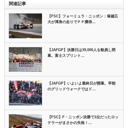
関連記事
【FSC】フォーミュラ・ニッポン：塚越広
大が渾身の走りでＰＰ獲得…
【JAFGP】決勝日は39,000人を動員し閉
幕。富士スプリント…
【JAFGP】いよいよ最終日が開幕。早朝
のグリッドウォークではド…
【FSC】F・ニッポン決勝で1位だったロッ
テラーがまさかの失格！…