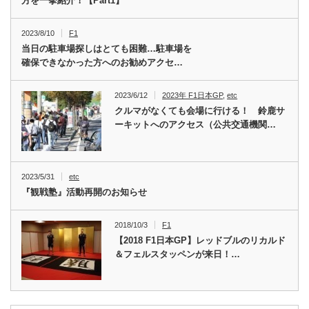
方を一挙紹介！【Part1】
2023/8/10
F1
当日の駐車場探しはとても困難…駐車場を
確保できなかった方へのお勧めアクセ…
2023/6/12
2023年 F1日本GP
,
etc
クルマがなくても会場に行ける！ 鈴鹿サ
ーキットへのアクセス（公共交通機関…
2023/5/31
etc
『観戦塾』活動再開のお知らせ
2018/10/3
F1
【2018 F1日本GP】レッドブルのリカルド
＆フェルスタッペンが来日！…