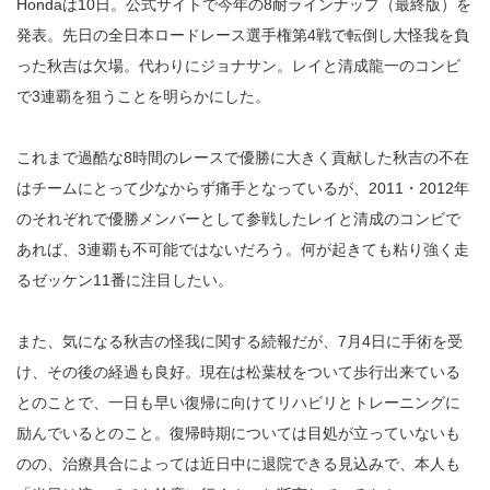
Hondaは10日。公式サイトで今年の8耐ラインナップ（最終版）を
発表。先日の全日本ロードレース選手権第4戦で転倒し大怪我を負
った秋吉は欠場。代わりにジョナサン。レイと清成龍一のコンビ
で3連覇を狙うことを明らかにした。
これまで過酷な8時間のレースで優勝に大きく貢献した秋吉の不在
はチームにとって少なからず痛手となっているが、2011・2012年
のそれぞれで優勝メンバーとして参戦したレイと清成のコンビで
あれば、3連覇も不可能ではないだろう。何が起きても粘り強く走
るゼッケン11番に注目したい。
また、気になる秋吉の怪我に関する続報だが、7月4日に手術を受
け、その後の経過も良好。現在は松葉杖をついて歩行出来ている
とのことで、一日も早い復帰に向けてリハビリとトレーニングに
励んでいるとのこと。復帰時期については目処が立っていないも
のの、治療具合によっては近日中に退院できる見込みで、本人も