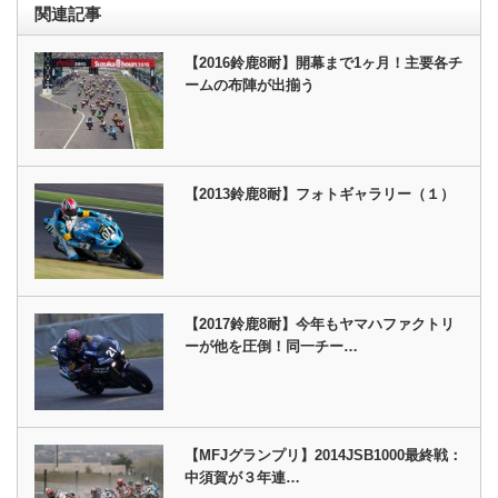
関連記事
【2016鈴鹿8耐】開幕まで1ヶ月！主要各チ
ームの布陣が出揃う
【2013鈴鹿8耐】フォトギャラリー（１）
【2017鈴鹿8耐】今年もヤマハファクトリ
ーが他を圧倒！同一チー…
【MFJグランプリ】2014JSB1000最終戦：
中須賀が３年連…