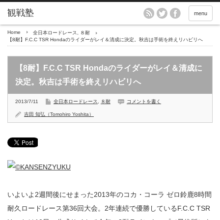
menu
Home
全日本ロードレース
,
８耐
【8耐】F.C.C TSR Hondaのライダーがレイ＆清成に決定。秋吉は手術を終えリハビリへ
【8耐】F.C.C TSR Hondaのライダーがレイ＆清成に
決定。秋吉は手術を終えリハビリへ
2013/7/11
全日本ロードレース
,
８耐
コメントを書く
吉田 知弘（Tomohiro Yoshita）
いよいよ2週間後にせまった2013年のコカ・コーラ ゼロ鈴鹿8時間
耐久ロードレース第36回大会。2年連続で優勝しているF.C.C TSR