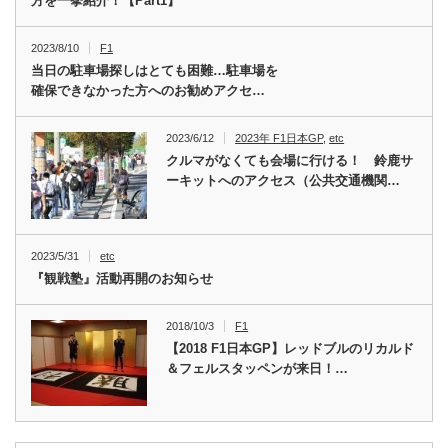
方を一挙紹介！【Part1】
2023/8/10
F1
当日の駐車場探しはとても困難…駐車場を
確保できなかった方へのお勧めアクセ…
2023/6/12
2023年 F1日本GP
,
etc
クルマがなくても会場に行ける！ 鈴鹿サ
ーキットへのアクセス（公共交通機関…
2023/5/31
etc
『観戦塾』活動再開のお知らせ
2018/10/3
F1
【2018 F1日本GP】レッドブルのリカルド
＆フェルスタッペンが来日！…