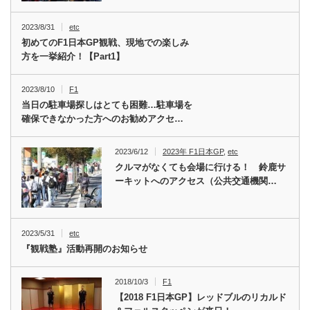
2023/8/31
etc
初めてのF1日本GP観戦、現地での楽しみ
方を一挙紹介！【Part1】
2023/8/10
F1
当日の駐車場探しはとても困難…駐車場を
確保できなかった方へのお勧めアクセ…
2023/6/12
2023年 F1日本GP
,
etc
クルマがなくても会場に行ける！ 鈴鹿サ
ーキットへのアクセス（公共交通機関…
2023/5/31
etc
『観戦塾』活動再開のお知らせ
2018/10/3
F1
【2018 F1日本GP】レッドブルのリカルド