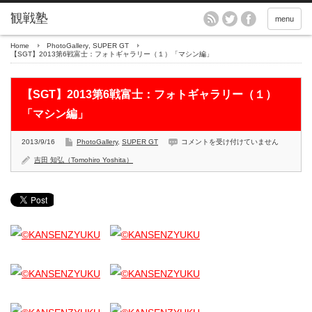
menu
Home
PhotoGallery
,
SUPER GT
【SGT】2013第6戦富士：フォトギャラリー（１）「マシン編」
【SGT】2013第6戦富士：フォトギャラリー（１）
「マシン編」
【SGT】
2013/9/16
PhotoGallery
,
SUPER GT
コメントを受け付けていません
2013
第
吉田 知弘（Tomohiro Yoshita）
6
戦
富
士：
フ
ォ
ト
ギ
ャ
ラ
リ
ー
（１）
「マ
シ
ン
編」
は