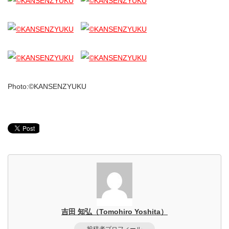
Photo:©KANSENZYUKU
吉田 知弘（Tomohiro Yoshita）