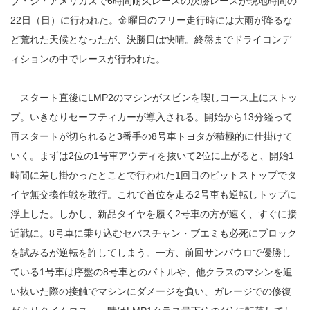
ブ・ジ・アメリカズで6時間耐久レースの決勝レースが現地時間の
22日（日）に行われた。金曜日のフリー走行時には大雨が降るな
ど荒れた天候となったが、決勝日は快晴。終盤までドライコンデ
ィションの中でレースが行われた。
スタート直後にLMP2のマシンがスピンを喫しコース上にストッ
プ。いきなりセーフティカーが導入される。開始から13分経って
再スタートが切られると3番手の8号車トヨタが積極的に仕掛けて
いく。まずは2位の1号車アウディを抜いて2位に上がると、開始1
時間に差し掛かったとことで行われた1回目のピットストップでタ
イヤ無交換作戦を敢行。これで首位を走る2号車も逆転しトップに
浮上した。しかし、新品タイヤを履く2号車の方が速く、すぐに接
近戦に。8号車に乗り込むセバスチャン・ブエミも必死にブロック
を試みるが逆転を許してしまう。一方、前回サンパウロで優勝し
ている1号車は序盤の8号車とのバトルや、他クラスのマシンを追
い抜いた際の接触でマシンにダメージを負い、ガレージでの修復