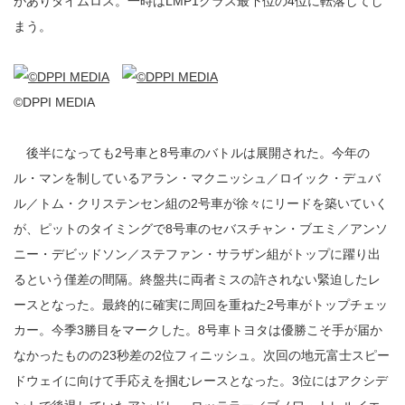
がありタイムロス。一時はLMP1クラス最下位の4位に転落してし
まう。
©DPPI MEDIA
後半になっても2号車と8号車のバトルは展開された。今年の
ル・マンを制しているアラン・マクニッシュ／ロイック・デュバ
ル／トム・クリステンセン組の2号車が徐々にリードを築いていく
が、ピットのタイミングで8号車のセバスチャン・ブエミ／アンソ
ニー・デビッドソン／ステファン・サラザン組がトップに躍り出
るという僅差の間隔。終盤共に両者ミスの許されない緊迫したレ
ースとなった。最終的に確実に周回を重ねた2号車がトップチェッ
カー。今季3勝目をマークした。8号車トヨタは優勝こそ手が届か
なかったものの23秒差の2位フィニッシュ。次回の地元富士スピー
ドウェイに向けて手応えを掴むレースとなった。3位にはアクシデ