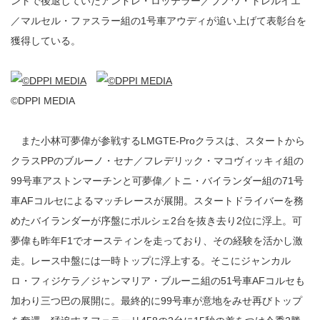
ントで後退していたアンドレ・ロッテラー／ブノワ・トレルイエ
／マルセル・ファスラー組の1号車アウディが追い上げて表彰台を
獲得している。
©DPPI MEDIA
また小林可夢偉が参戦するLMGTE-Proクラスは、スタートから
クラスPPのブルーノ・セナ／フレデリック・マコヴィッキィ組の
99号車アストンマーチンと可夢偉／トニ・バイランダー組の71号
車AFコルセによるマッチレースが展開。スタートドライバーを務
めたバイランダーが序盤にポルシェ2台を抜き去り2位に浮上。可
夢偉も昨年F1でオースティンを走っており、その経験を活かし激
走。レース中盤には一時トップに浮上する。そこにジャンカル
ロ・フィジケラ／ジャンマリア・ブルーニ組の51号車AFコルセも
加わり三つ巴の展開に。最終的に99号車が意地をみせ再びトップ