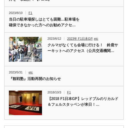
2023/8/10
F1
当日の駐車場探しはとても困難…駐車場を
確保できなかった方へのお勧めアクセ…
2023/6/12
2023年 F1日本GP
,
etc
クルマがなくても会場に行ける！ 鈴鹿サ
ーキットへのアクセス（公共交通機関…
2023/5/31
etc
『観戦塾』活動再開のお知らせ
2018/10/3
F1
【2018 F1日本GP】レッドブルのリカルド
＆フェルスタッペンが来日！…