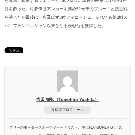
を奪還。猛追するフェラーリ458の2台に15秒の差をつけ今季2勝
目を飾った。可夢偉はアンカーを務め51号車のブルーニと接近戦
を演じたが最後は一歩及ばず3位フィニッシュ。それでも第2戦ス
パ・フランコルシャン以来となる表彰台を獲得した。
吉田 知弘（Tomohiro Yoshita）
投稿者プロフィール
フリーのモータースポーツジャーナリスト。主にF1やSUPER GT、ス