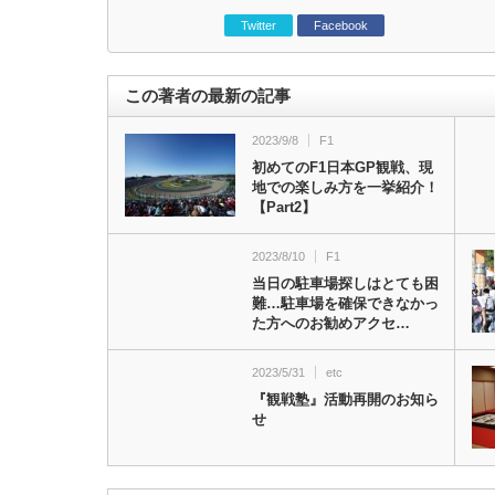
Twitter
Facebook
この著者の最新の記事
2023/9/8
F1
初めてのF1日本GP観戦、現
地での楽しみ方を一挙紹介！
【Part2】
2023/8/10
F1
当日の駐車場探しはとても困
難…駐車場を確保できなかっ
た方へのお勧めアクセ…
2023/5/31
etc
『観戦塾』活動再開のお知ら
せ