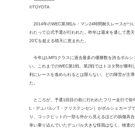
©TOYOTA
2014年のWEC第3戦ル・マン24時間耐久レースがつ
わたって公式予選が行われた。昨年は週末を通して悪天
20℃を超える晴天に恵まれた。
今年はLMP1クラスに過去最多の優勝数を誇るポルシ
い。これまでのWEC第1戦、第2戦ではトヨタ勢が勝
利にレースを進められるとは限らない。どの陣営が主導
た。
ところが、予選1回目の前に行われたフリー走行で前年
L・デュバル／T・クリステンセン）がポルシェカーブ
り、コックピットの一部も外から見えるほどの損傷具合
幸い乗り込んでいたデュバル大きな怪我はなく、検査の