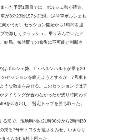
まった予選1回目では、ポルシェ勢が躍進。
車が3分23秒157を記録。14号車ポルシェも
に向かうが、セッション開始から1時間を過
ーブで激しくクラッシュ。乗り込んでいたド
。結局、短時間での修復は不可能と判断さ
のはポルシェ勢。T・ベルンハルトが乗る20
、このセッションを終えようとするが、7号車ト
ような激走をみせる。このセッションではア
かタイミングが合わなかったが残り時間わず
589を叩き出し、暫定トップを勝ち取った。
る形で、現地時間の21時30分から2時間30
の乗る7号車トヨタが速さをみせ、いきなり
ンタイムを0.5秒上回った。