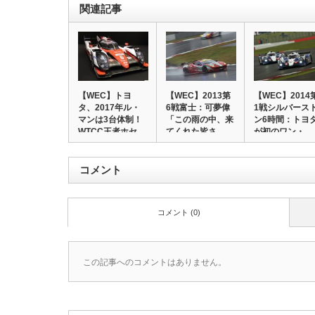
関連記事
【WEC】トヨ
【WEC】2013第
【WEC】2014
タ、2017年ル・
6戦富士：可夢偉
1戦シルバース
マンは3台体制！
「この雨の中、来
ン6時間：トヨ
WTCC王者ホセ…
てくれた皆さ…
が初のワン・…
コメント
コメント (0)
この記事へのコメントはありません。