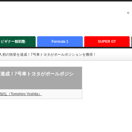
<
ビギナー観戦塾
Formula 1
SUPER GT
日本人初の快挙を達成！7号車トヨタがポールポジションを獲得！
挙を達成！7号車トヨタがポールポジシ
知弘（Tomohiro Yoshita）