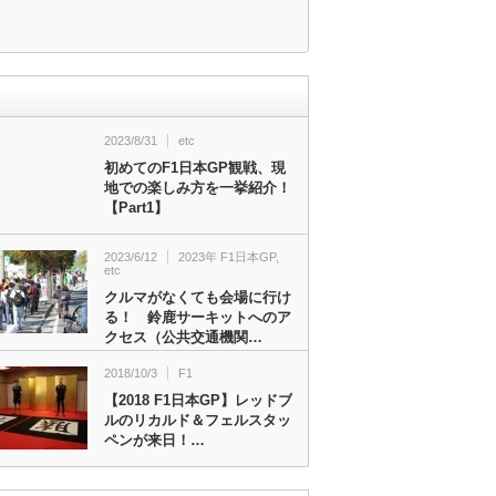
2023/8/31
etc
初めてのF1日本GP観戦、現
地での楽しみ方を一挙紹介！
【Part1】
2023/6/12
2023年 F1日本GP
,
etc
クルマがなくても会場に行け
る！ 鈴鹿サーキットへのア
クセス（公共交通機関…
2018/10/3
F1
【2018 F1日本GP】レッドブ
ルのリカルド＆フェルスタッ
ペンが来日！…