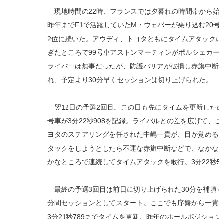
現地時間の22時、フランスでは夕暮れの時間帯から始
昨年までF1で活躍していたM・ウェバーが乗り込む20号
2位に続いた。アウディ、トヨタともにタイムアタック
ぎたところで99号車アストンマーティンがポルシェカ
ライバーは無事だったが、防護バリアが破損し赤旗中断
れ、予定より30分早くセッションは切り上げられた。
翌12日の予選2回目。この日も先にタイムを更新した
号車が3分22秒908を記録。ライバルとの差を広げて
ヨタのステアリングを任された中嶋一貴が、目が覚める
タックをしようとしたら不運な赤旗中断などで、なかな
かなところで連続してタイムアタックを敢行。3分22秒
最終の予選3回目は前日に切り上げられた30分を補填す
分間セッションとしてスタート。ここでも序盤から一貴
3分21秒789までタイムを更新。昨年のポールポジショ