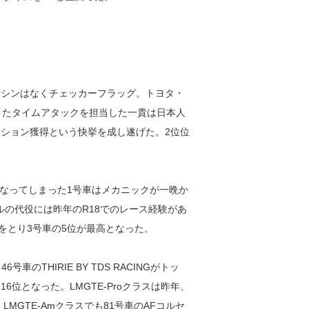
マシンはなくチェッカーフラッグ。トヨタ・
またタイムアタックを担当した一貴は日本人
ジション獲得という快挙を成し遂げた。2位位
なってしまった1号車はメカニックが一晩か
ルの代役には昨年のR18でのレース経験があ
をとり3号車の5位が最高となった。
のTHIRIE BY TDS RACINGがトッ
位となった。LMGTE-Proクラスは昨年、
MGTE-Amクラスでも81号車のAFコルセ