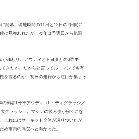
いに開幕。現地時間の11日と12日の2日間に
候に見舞われたが、今年は予選日から気温
ェが加わり、アウディとトヨタとの3強争
利してきたが、だからと言ってル・マンでも有
権を握るのか、初日の走行から注目が集まっ
の覇者1号車アウディ（L・ディグラッシ／
で大クラッシュ。マシンの後ろ側が粉々にな
。これにはサーキット全体が凍りついたが、
ため市内の病院へと向かった。