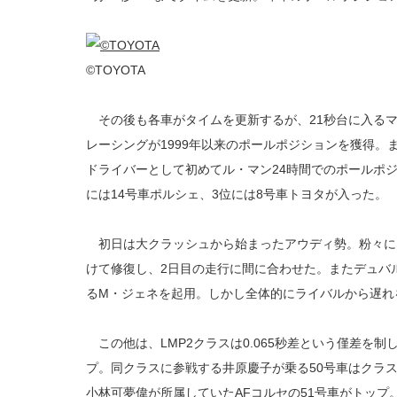
©TOYOTA
その後も各車がタイムを更新するが、21秒台に入る
レーシングが1999年以来のポールポジションを獲得。
ドライバーとして初めてル・マン24時間でのポールポ
には14号車ポルシェ、3位には8号車トヨタが入った。
初日は大クラッシュから始まったアウディ勢。粉々に
けて修復し、2日目の走行に間に合わせた。またデュバ
るM・ジェネを起用。しかし全体的にライバルから遅れ
この他は、LMP2クラスは0.065秒差という僅差を制し46号車
プ。同クラスに参戦する井原慶子が乗る50号車はクラス16
小林可夢偉が所属していたAFコルセの51号車がトップ。L