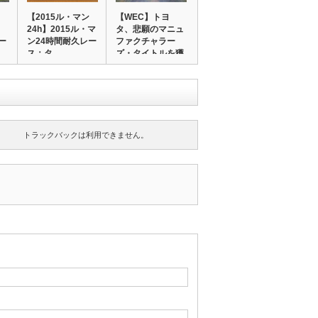
、
【2015ル・マン
【WEC】トヨ
24h】2015ル・マ
タ、悲願のマニュ
ー
ン24時間耐久レー
ファクチャラー
ス：タ…
ズ・タイトルを獲
得！…
トラックバックは利用できません。