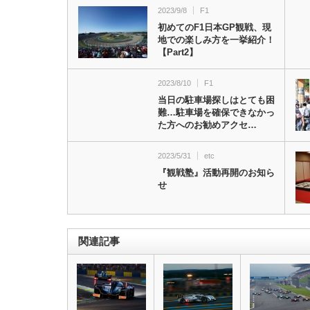
2023/9/8
F1
初めてのF1日本GP観戦、現
地での楽しみ方を一挙紹介！
【Part2】
2023/8/10
F1
当日の駐車場探しはとても困
難…駐車場を確保できなかっ
た方へのお勧めアクセ…
2023/5/31
etc
『観戦塾』活動再開のお知ら
せ
関連記事