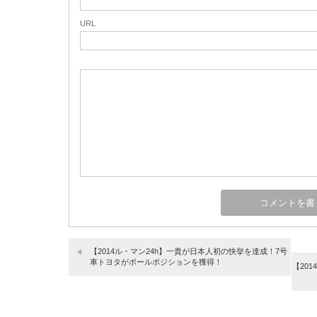
URL
【2014ル・マン24h】一貴が日本人初の快挙を達成！7号
車トヨタがポールポジションを獲得！
【20