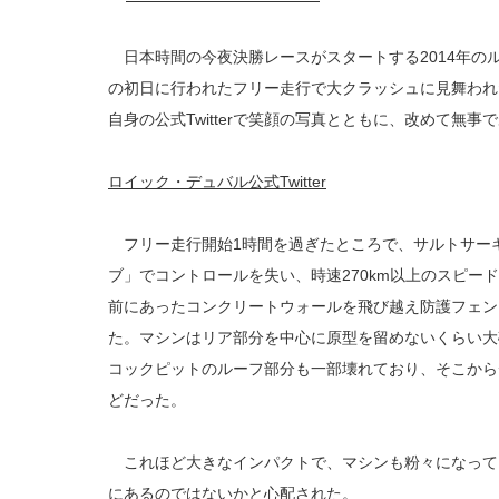
日本時間の今夜決勝レースがスタートする2014年の
の初日に行われたフリー走行で大クラッシュに見舞われ
自身の公式Twitterで笑顔の写真とともに、改めて無
ロイック・デュバル公式Twitter
フリー走行開始1時間を過ぎたところで、サルトサー
ブ」でコントロールを失い、時速270km以上のスピー
前にあったコンクリートウォールを飛び越え防護フェン
た。マシンはリア部分を中心に原型を留めないくらい大
コックピットのルーフ部分も一部壊れており、そこから
どだった。
これほど大きなインパクトで、マシンも粉々になって
にあるのではないかと心配された。