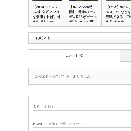
【2014ル・マン
【ル･マン24時
【FSW】WEC
24h】公式アプリ
間】1号車のアウ
SGT、SFなどを
を活用すれば、外
ディR18がポール
観戦できる「ワ
出先でもレー…
ポジションを獲…
ルド チェカ…
コメント
コメント (0)
この記事へのコメントはありません。
名前
( 必須 )
E-MAIL
( 必須 ) - 公開されません -