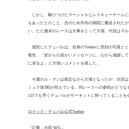
しかし、駆けつけたマーシャルとレスキューチームに
もあったとのこと。念のため市内の病院に搬送されたが
い。ただ週末のレースは大事をとって欠場。代役はマル
退院したデュバルは、自身のTwitterに笑顔の写真
報告。「皆からの温かいメッセージに、心から感謝して
に戻るよ」と力強いコメントを残した。
今週のル・マンは残念ながら欠場となったが、次回は7月
ミュラ第3戦が控えている。同レースへの参戦がどうな
1日でも早くデュバルがサーキットに帰ってくることを
ロイック・デュバル公式Twitter
『記事：吉田 知弘』