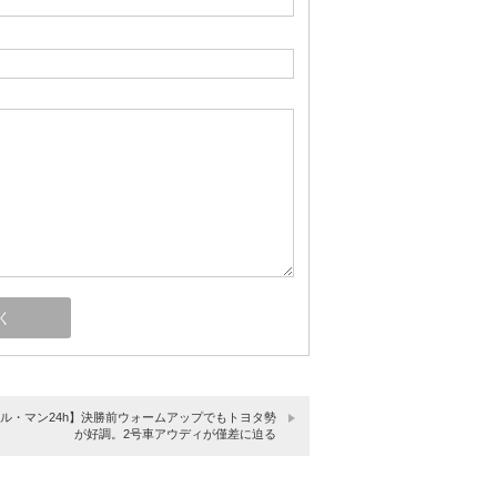
14ル・マン24h】決勝前ウォームアップでもトヨタ勢
が好調。2号車アウディが僅差に迫る