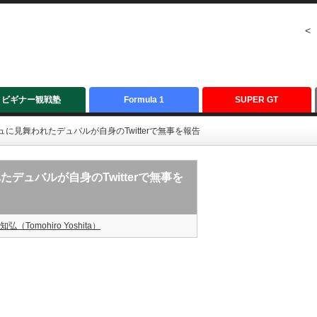
<
ビギナー観戦塾
Formula 1
SUPER GT
ュに見舞われたデュバルが自身のTwitterで無事を報告
たデュバルが自身のTwitterで無事を
知弘（Tomohiro Yoshita）