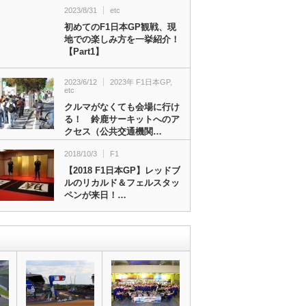
2023/8/31
etc
初めてのF1日本GP観戦、現
地での楽しみ方を一挙紹介！
【Part1】
2023/6/12
2023年 F1日本GP
,
etc
クルマがなくても会場に行け
る！ 鈴鹿サーキットへのア
クセス（公共交通機関…
2018/10/3
F1
【2018 F1日本GP】レッドブ
ルのリカルド＆フェルスタッ
ペンが来日！…