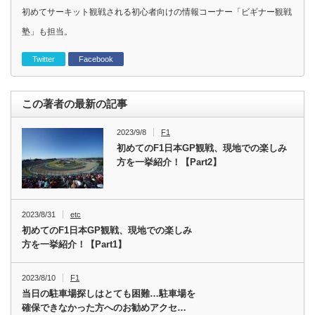
初めてサーキット観戦される初心者向けの情報コーナー「ビギナー観戦
塾」も担当。
Twitter
Facebook
この著者の最新の記事
2023/9/8
F1
初めてのF1日本GP観戦、現地での楽しみ
方を一挙紹介！【Part2】
2023/8/31
etc
初めてのF1日本GP観戦、現地での楽しみ
方を一挙紹介！【Part1】
2023/8/10
F1
当日の駐車場探しはとても困難…駐車場を
確保できなかった方へのお勧めアクセ…