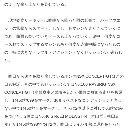
のような盛り上がりを見せている。
現地鈴鹿サーキットは昨晩から降った雨の影響で、ハーフウエ
ットの状態からスタート。しかし、各マシンが走りこんでいくに
つれ、路面も乾いていきペースも上がっていく。途中、何度かコ
ース脇でストップするマシンもあり何度か赤旗中断になったもの
の、特に大きなトラブル・アクシデントなくセッション3が進行し
た。
昨日から速さを取り戻しているホンダNSX CONCEPT-GTはこの
日も好調。その中でもセッション3ではNo.100 RAYBRIG NSX
CONCEPT-GT（小暮卓史／武藤英紀）が果敢に攻める走りを披露
し、1分50秒099をマーク。あまりベストなコンディションと言え
ない中で1分50秒台をマークし、さらに2位以下に対して0.9秒の差
をつけた。2位にはNo.46 S Road MOLA GT-R（本山哲／柳田真
孝）が1分50秒998でつけ2位。昨日はライバル勢に遅れをとった