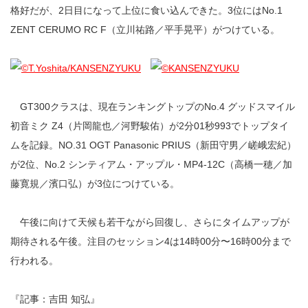
格好だが、2日目になって上位に食い込んできた。3位にはNo.1
ZENT CERUMO RC F（立川祐路／平手晃平）がつけている。
GT300クラスは、現在ランキングトップのNo.4 グッドスマイル
初音ミク Z4（片岡龍也／河野駿佑）が2分01秒993でトップタイ
ムを記録。NO.31 OGT Panasonic PRIUS（新田守男／嵯峨宏紀）
が2位、No.2 シンティアム・アップル・MP4-12C（高橋一穂／加
藤寛規／濱口弘）が3位につけている。
午後に向けて天候も若干ながら回復し、さらにタイムアップが
期待される午後。注目のセッション4は14時00分〜16時00分まで
行われる。
『記事：吉田 知弘』