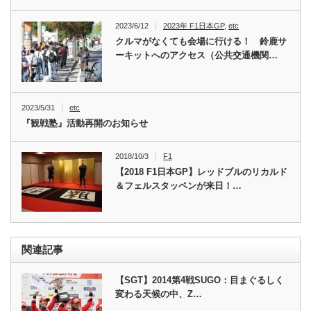
2023/6/12
2023年 F1日本GP
,
etc
クルマがなくても会場に行ける！ 鈴鹿サ
ーキットへのアクセス（公共交通機関…
2023/5/31
etc
『観戦塾』活動再開のお知らせ
2018/10/3
F1
【2018 F1日本GP】レッドブルのリカルド
＆フェルスタッペンが来日！…
関連記事
【SGT】2014第4戦SUGO：目まぐるしく
変わる天候の中、Z…