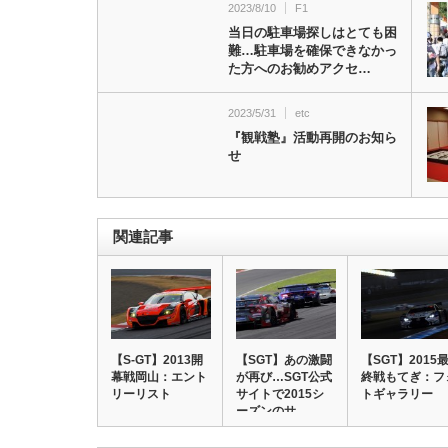
2023/8/10
F1
当日の駐車場探しはとても困
難…駐車場を確保できなかっ
た方へのお勧めアクセ…
2023/5/31
etc
『観戦塾』活動再開のお知ら
せ
関連記事
【S-GT】2013開
【SGT】あの激闘
【SGT】2015
幕戦岡山：エント
が再び…SGT公式
終戦もてぎ：フ
リーリスト
サイトで2015シ
トギャラリー
ーズンのサ…