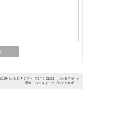
】2016バルセロナテスト（後半）2日目：ボッタスが
最速、ハースはトラブルで走れず