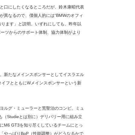
と口にしたくなるところだが、鈴木康昭代表
が異なるので、僕個人的には“BMWのオフィ
おります」と説明。いずれにしても、昨年以
スポーツからのサポート体制、協力体制がより
、新たなメインスポンサーとしてイスラエル
ュタイフとともにWメインスポンサーという新
ヨルグ・ミューラーと荒聖治のコンビ。ミュ
（Studieとは別に）デリバリー用に組み立
M6 GT3を知り尽くしているチームにとっ
「やっぱりBoP（性能調整）がどうなるかで