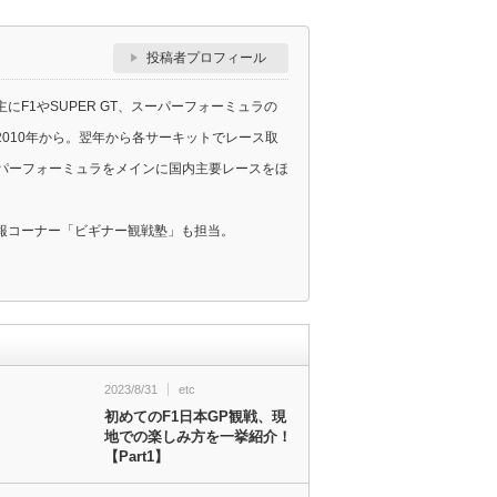
投稿者プロフィール
F1やSUPER GT、スーパーフォーミュラの
010年から。翌年から各サーキットでレース取
スーパーフォーミュラをメインに国内主要レースをほ
報コーナー「ビギナー観戦塾」も担当。
2023/8/31
etc
初めてのF1日本GP観戦、現
地での楽しみ方を一挙紹介！
【Part1】