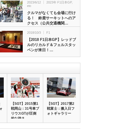
2023/6/12
2023年 F1日本GP
,
etc
クルマがなくても会場に行け
る！ 鈴鹿サーキットへのア
クセス（公共交通機関…
2018/10/3
F1
【2018 F1日本GP】レッドブ
ルのリカルド＆フェルスタッ
ペンが来日！…
最
【SGT】2015第1
【SGT】2017第2
ォ
戦岡山：31号車プ
戦富士：搬入日フ
リウスGTが圧倒
ォトギャラリー
的な強さ…