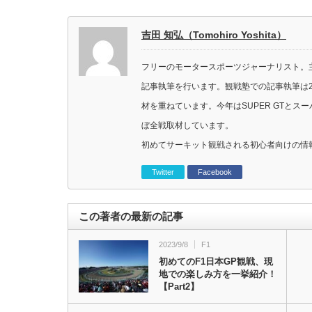
吉田 知弘（Tomohiro Yoshita）
フリーのモータースポーツジャーナリスト。主に
記事執筆を行います。観戦塾での記事執筆は2
材を重ねています。今年はSUPER GTと
ぼ全戦取材しています。
初めてサーキット観戦される初心者向けの情
Twitter
Facebook
この著者の最新の記事
2023/9/8
F1
初めてのF1日本GP観戦、現
地での楽しみ方を一挙紹介！
【Part2】