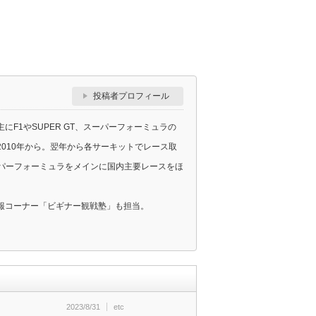
投稿者プロフィール
F1やSUPER GT、スーパーフォーミュラの
010年から。翌年から各サーキットでレース取
スーパーフォーミュラをメインに国内主要レースをほ
報コーナー「ビギナー観戦塾」も担当。
2023/8/31
etc