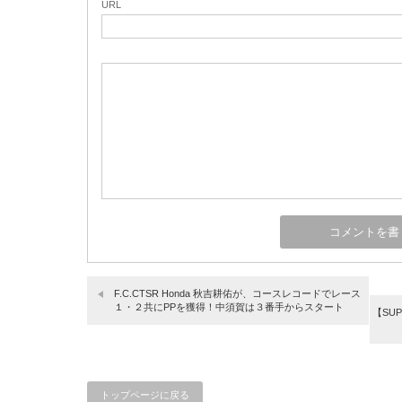
URL
F.C.CTSR Honda 秋吉耕佑が、コースレコードでレース
１・２共にPPを獲得！中須賀は３番手からスタート
【SU
トップページに戻る