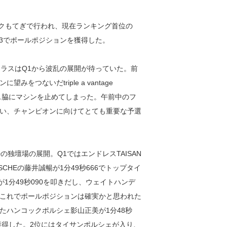
リンクもてぎで行われ、現在ランキング首位の
8秒873でポールポジションを獲得した。
クラスはQ1から波乱の展開が待っていた。前
つないだtriple a vantage
ス脇にマシンを止めてしまった。午前中のフ
い、チャンピオンに向けてとても重要な予選
独壇場の展開。Q1ではエンドレスTAISAN
ORSCHEの藤井誠暢が1分49秒666でトップタイ
1分49秒090を叩きだし、ウェイトハンデ
これでポールポジションは確実かと思われた
たハンコックポルシェ影山正美が1分48秒
獲得した。2位にはタイサンポルシェが入り、