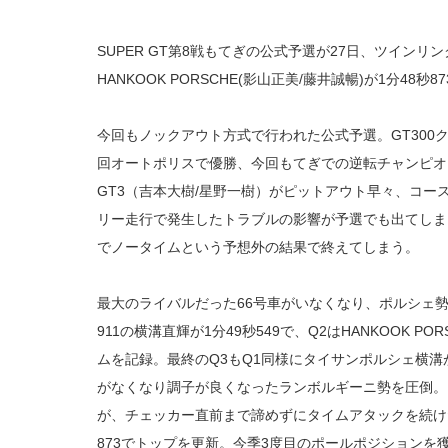
SUPER GT第8戦もてぎの公式予選が27日、ツイン
HANKOOK PORSCHE(影山正美/藤井誠暢)が1分4
今回もノックアウト方式で行われた公式予選。GT300
回オートポリスで優勝、今回もてぎでの逆転チャンピオンに望みを
GT3（吉本大樹/星野一樹）がピットアウト早々、コー
リー走行で発生したトラブルの影響が予選でも出てしま
でノータイムという予想外の結果で終えてしまう。
最大のライバルだった66号車がいなくなり、ポルシェ勢の
911の横溝直輝が1分49秒549で、Q2はHANKOOK P
ムを記録。最終のQ3もQ1同様にタイサンポルシェ横溝が
がなくなり調子が良くなったランボルギーニ勢を圧倒。
が、チェッカー直前まで諦めずにタイムアタックを続け
873でトップを更新。今季3度目のポールポジションを