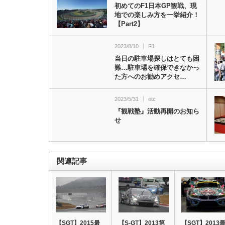
初めてのF1日本GP観戦、現
地での楽しみ方を一挙紹介！
【Part2】
2023/8/10
F1
当日の駐車場探しはとても困
難…駐車場を確保できなかっ
た方へのお勧めアクセ…
2023/5/31
etc
『観戦塾』活動再開のお知ら
せ
関連記事
【SGT】2015最
【S-GT】2013第
【SGT】2013