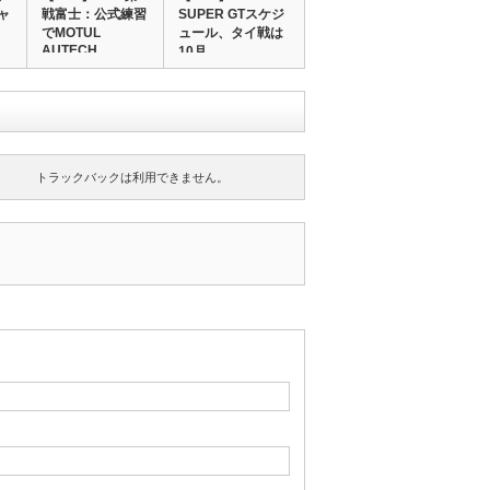
ャ
戦富士：公式練習
SUPER GTスケジ
でMOTUL
ュール、タイ戦は
AUTECH…
10月…
トラックバックは利用できません。