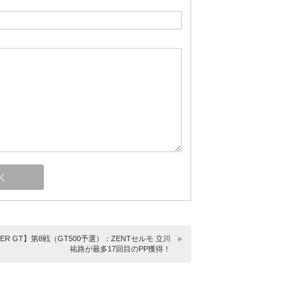
PER GT】第8戦（GT500予選）：ZENTセルモ 立川
祐路が最多17回目のPP獲得！