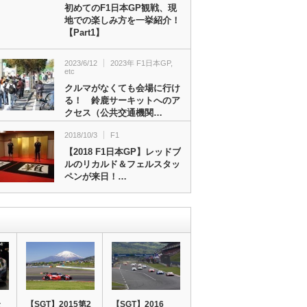
初めてのF1日本GP観戦、現
地での楽しみ方を一挙紹介！
【Part1】
2023/6/12
2023年 F1日本GP
,
etc
クルマがなくても会場に行け
る！ 鈴鹿サーキットへのア
クセス（公共交通機関…
2018/10/3
F1
【2018 F1日本GP】レッドブ
ルのリカルド＆フェルスタッ
ペンが来日！…
最
【SGT】2015第2
【SGT】2016