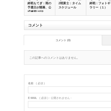
終戦もてぎ：雨の
2戦富士：タイム
終戦：フォトギ
予選日が開幕、公
スケジュール
ラリー（１）
式練習はEP…
コメント
コメント (0)
この記事へのコメントはありません。
名前
( 必須 )
E-MAIL
( 必須 ) - 公開されません -