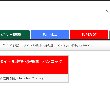
<
ビギナー観戦塾
Formula 1
SUPER GT
てぎ（GT300予選）：タイトル獲得へ好発進！ハンコックポルシェがPP
選）：タイトル獲得へ好発進！ハンコック
吉田 知弘（Tomohiro Yoshita）