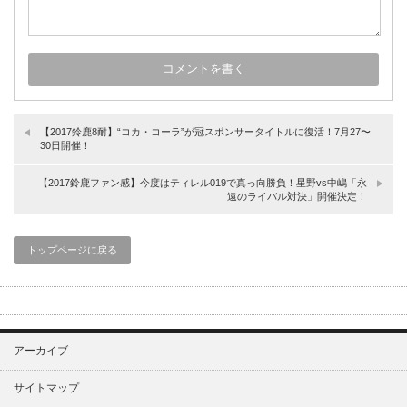
【2017鈴鹿8耐】“コカ・コーラ”が冠スポンサータイトルに復活！7月27〜
30日開催！
【2017鈴鹿ファン感】今度はティレル019で真っ向勝負！星野vs中嶋「永
遠のライバル対決」開催決定！
トップページに戻る
アーカイブ
サイトマップ