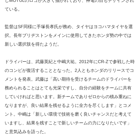
じMOTULのロゴが大きく描かれており、神電の目もデザインされ
ている。
監督はSF同様に手塚長孝氏が務め、タイヤはヨコハマタイヤを選
択。長年ブリヂストンをメインに使用してきたホンダ勢の中では
新しい選択肢を得たようだ。
ドライバーは、武藤英紀と中嶋大祐。2012年にCR-Zで参戦した時
のコンビが復活することとなった。2人ともホンダのリリースでコ
メントを発表。武藤は「高い期待を受けるチームのドライバーを
務められることはとても光栄ですし、自分の経験をチームに共有
していければと思います。新チームでありゼロからの積み重ねに
なりますが、良い結果を残せるように全力を尽くします」とコメ
ント。中嶋は「新しい環境で技術を磨く良いチャンスだと考えて
いますし、結果を残すことで新しいチームの力になりたいです」
と意気込みを語った。