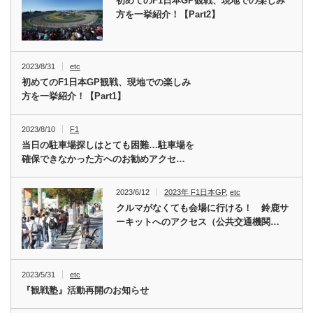
初めてのF1日本GP観戦、現地での楽しみ
方を一挙紹介！【Part2】
2023/8/31
etc
初めてのF1日本GP観戦、現地での楽しみ
方を一挙紹介！【Part1】
2023/8/10
F1
当日の駐車場探しはとても困難…駐車場を
確保できなかった方へのお勧めアクセ…
2023/6/12
2023年 F1日本GP
,
etc
クルマがなくても会場に行ける！ 鈴鹿サ
ーキットへのアクセス（公共交通機関…
2023/5/31
etc
『観戦塾』活動再開のお知らせ