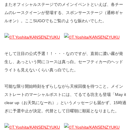
またオフィシャルステージでのメインイベントといえば、各チー
ムのレースクイーンが登場する、スポンサーステージ（通称ギャ
ルオン）。ここSUGOでもご覧のような賑わいでした。
そして注目の公式予選！！・・・なのですが、直前に濃い霧が発
生し、あっという間にコースは真っ白。セーフティカーのヘッド
ライトも見えないくらい真っ白でした。
可能な限り開始時刻をずらしながら天候回復を待つこと。メイン
ストレートのマーシャルポストには、てるてる坊主も登場「May it
clear up（お天気になーれ）」というメッセージも届かず、15時過
ぎに予選中止が決定。代替として日曜朝に順延となりました。