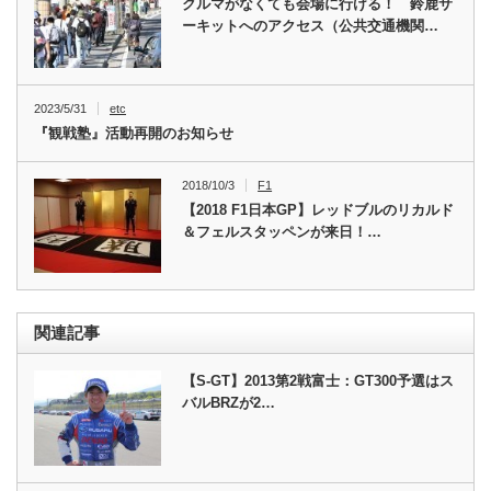
クルマがなくても会場に行ける！ 鈴鹿サ
ーキットへのアクセス（公共交通機関…
2023/5/31
etc
『観戦塾』活動再開のお知らせ
2018/10/3
F1
【2018 F1日本GP】レッドブルのリカルド
＆フェルスタッペンが来日！…
関連記事
【S-GT】2013第2戦富士：GT300予選はス
バルBRZが2…