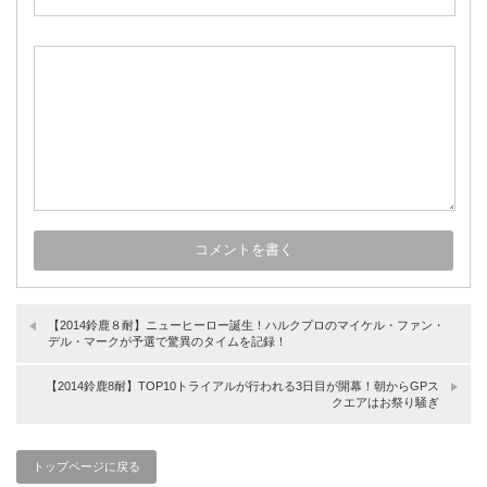
【2014鈴鹿８耐】ニューヒーロー誕生！ハルクプロのマイケル・ファン・
デル・マークが予選で驚異のタイムを記録！
【2014鈴鹿8耐】TOP10トライアルが行われる3日目が開幕！朝からGPス
クエアはお祭り騒ぎ
トップページに戻る