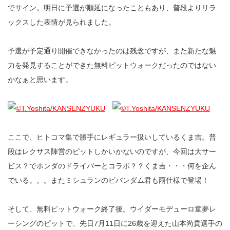
でサイン。明日に予選が順延になったこともあり、普段よりリラ
ックスした表情が見られました。
予選が予定通り開催できなかったのは残念ですが、また新たな魅
力を発見することができた無料ピットウォークだったのではない
かなぁと思います。
ここで、ヒトコマ集で勝手にレギュラー扱いしているくま吉。普
段はレクサス陣営のピットしかいかないのですが、今回は大サー
ビス？でホンダのドライバーとコラボ？？くま吉・・・何を企ん
でいる。。。またミシュランのビバンダム君も雨仕様で登場！
そして、無料ピットウォーク終了後。ウイダーモデューロ童夢レ
ーシングのピットで、先日7月11日に26歳を迎えた山本尚貴選手の