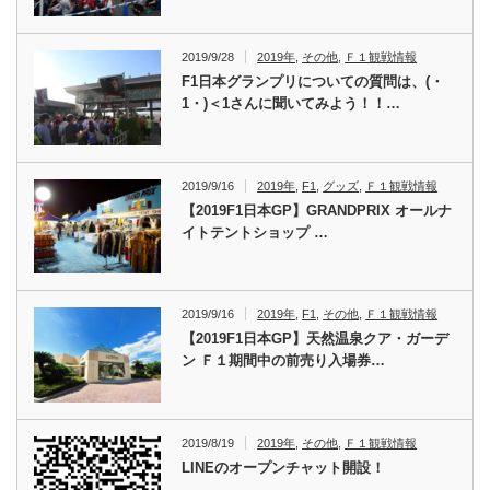
2019/9/28
2019年
,
その他
,
Ｆ１観戦情報
F1日本グランプリについての質問は、(・
1・)＜1さんに聞いてみよう！！…
2019/9/16
2019年
,
F1
,
グッズ
,
Ｆ１観戦情報
【2019F1日本GP】GRANDPRIX オールナ
イトテントショップ …
2019/9/16
2019年
,
F1
,
その他
,
Ｆ１観戦情報
【2019F1日本GP】天然温泉クア・ガーデ
ン Ｆ１期間中の前売り入場券…
2019/8/19
2019年
,
その他
,
Ｆ１観戦情報
LINEのオープンチャット開設！