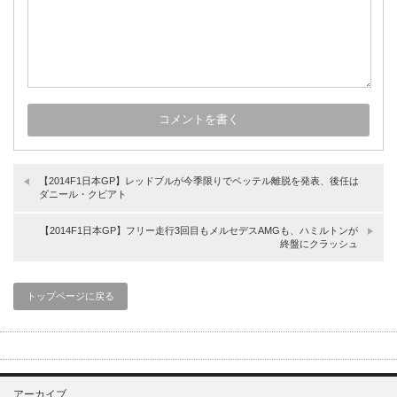
【2014F1日本GP】レッドブルが今季限りでベッテル離脱を発表、後任は
ダニール・クビアト
【2014F1日本GP】フリー走行3回目もメルセデスAMGも、ハミルトンが
終盤にクラッシュ
トップページに戻る
アーカイブ