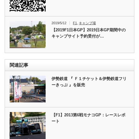
2019/5/12
F1
,
キャンプ場
【2019F1日本GP】2019日本GP期間中の
キャンプサイト予約受付が…
関連記事
伊勢鉄道 『 Ｆ１チケット＆伊勢鉄道フリ
ーきっぷ 』を販売
【F1】2013第6戦モナコGP：レースレポ
ート