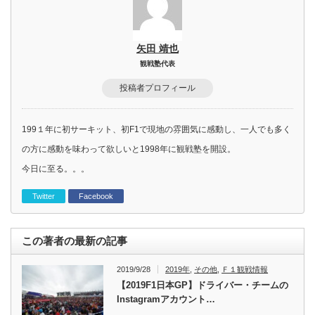
矢田 靖也
観戦塾代表
投稿者プロフィール
199１年に初サーキット、初F1で現地の雰囲気に感動し、一人でも多く
の方に感動を味わって欲しいと1998年に観戦塾を開設。
今日に至る。。。
Twitter
Facebook
この著者の最新の記事
2019/9/28
2019年
,
その他
,
Ｆ１観戦情報
【2019F1日本GP】ドライバー・チームの
Instagramアカウント…