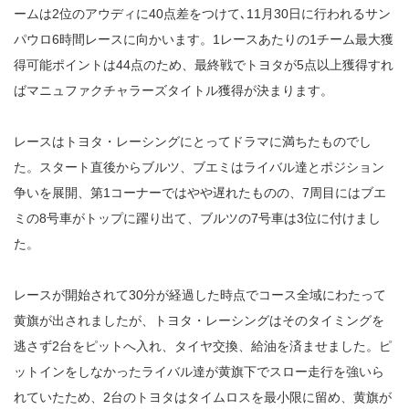
ームは2位のアウディに40点差をつけて､11月30日に行われるサン
パウロ6時間レースに向かいます。1レースあたりの1チーム最大獲
得可能ポイントは44点のため、最終戦でトヨタが5点以上獲得すれ
ばマニュファクチャラーズタイトル獲得が決まります。
レースはトヨタ・レーシングにとってドラマに満ちたものでし
た。スタート直後からブルツ、ブエミはライバル達とポジション
争いを展開、第1コーナーではやや遅れたものの、7周目にはブエ
ミの8号車がトップに躍り出て、ブルツの7号車は3位に付けまし
た。
レースが開始されて30分が経過した時点でコース全域にわたって
黄旗が出されましたが、トヨタ・レーシングはそのタイミングを
逃さず2台をピットへ入れ、タイヤ交換、給油を済ませました。ピ
ットインをしなかったライバル達が黄旗下でスロー走行を強いら
れていたため、2台のトヨタはタイムロスを最小限に留め、黄旗が