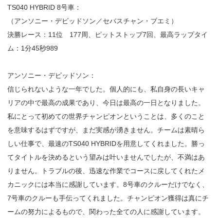
TS040 HYBRID 8号車：
（アンソニー・デビッドソン／セバスチャン・ブエミ）
決勝レース：11位 177周、ピットストップ7回、最高ラップタイ
ム：1分45秒989
アンソニー・デビッドソン：
信じられないような一年でした。個人的にも、私自身の長いキャ
リアの中で最高の成果であり、今日は最高の一日となりました。
私にとって初めての世界チャンピオンということは、多くのこと
を意味するはずですが、まだ実感が湧きません。チームは素晴ら
しい仕事で、最速のTS040 HYBRIDを用意してくれました。勝っ
てタイトルを決めるという望みは叶いませんでしたが、不満はあ
りません。トラブルの後、迅速な作業でコースに戻してくれたメ
カニックには本当に感謝しています。8号車のクルーだけでなく、
7号車のクルーも手伝ってくれました。チャンピオン獲得は真にチ
ームの努力によるもので、関わった全ての人に感謝しています。