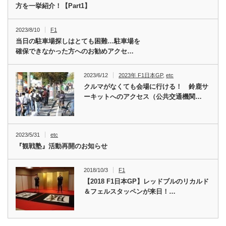
方を一挙紹介！【Part1】
2023/8/10
F1
当日の駐車場探しはとても困難…駐車場を
確保できなかった方へのお勧めアクセ…
2023/6/12
2023年 F1日本GP
,
etc
クルマがなくても会場に行ける！ 鈴鹿サ
ーキットへのアクセス（公共交通機関…
2023/5/31
etc
『観戦塾』活動再開のお知らせ
2018/10/3
F1
【2018 F1日本GP】レッドブルのリカルド
＆フェルスタッペンが来日！…