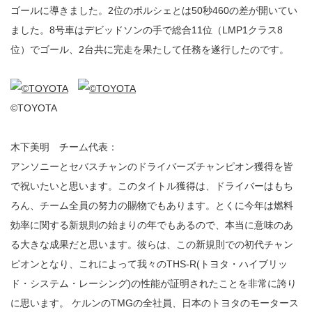
ゴールに導きました。2位のポルシェとは50秒460の差が開いてい
ました。8号車はデビッドソンの手で総合11位（LMP1クラス8
位）でゴール、2台共に完走を果たして任務を遂行したのです。
©TOYOTA
木下美明 チーム代表：
アンソニーとセバスチャンのドライバーズチャンピオン獲得を皆
で祝いたいと思います。このタイトル獲得は、ドライバーはもち
ろん、チーム全員の努力の賜物でもあります。とくに今年は燃料
効率に関する新規則の始まりの年でもあるので、本当に意味のあ
る大きな成果だと思います。彼らは、この新規則での初代チャン
ピオンとなり、これによって我々のTHS-R(トヨタ・ハイブリッ
ド・システム・レーシング)の性能が証明されたことを非常に誇り
に思います。 ケルンのTMGの全社員、日本のトヨタのモータース