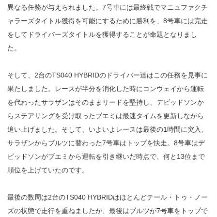
異なる任務が与えられました。7号車には最終戦でマニュファクチ
ャラーズタイトル獲得を可能にするために勝利を、8号車には完走
をしてドライバーズタイトルを獲得することが命題となりまし
た。
そして、2台のTS040 HYBRIDのドライバー達はこの任務を見事に
果たしました。レースが半分を消化した時にコンウェイから運転
を代わったサラザンはそのままリードを堅持し、デビッドソンか
らステアリングを受け取ったブエミは最速タイムを更新しながら
追い上げました。そして、いよいよレースは最後の1時間に突入、
サラザンからブルツに替わった7号車はトップを快走。8号車はデ
ビッドソンがブエミから運転を引き継いだ時点で、何と13位まで
順位を上げていたのです。
最後の数周は2台のTS040 HYBRIDはほとんどテール・トゥ・ノー
ズの状態で走行を重ねましたが、最後はブルツが7号車をトップで