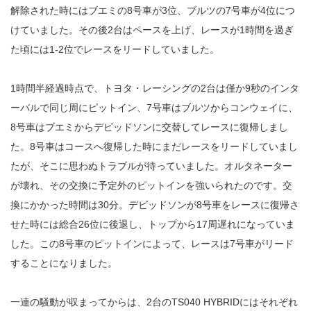
解除された時にはブエミの8号車が3位、ブルツの7号車が4位につ
けていました。その後2台はペースを上げ、レースが1時間を過ぎ
た頃には1-2位でレースをリードしていました。
1時間半経過時点で、トヨタ・レーシングの2台は僅か9秒のインタ
ーバルで同じ周にピットイン、7号車はブルツからコンウェイに、
8号車はブエミからデビッドソンに交替してレースに復帰しまし
た。8号車はコースへ復帰した時にまだレースをリードしていまし
たが、そこに思わぬトラブルが待っていました。オルタネーター
が壊れ、その交換に予定外のピットインを強いられたのです。交
換にかかった時間は30分。デビッドソンが8号車をレースに復帰さ
せた時には総合26位に後退し、トップから17周遅れになっていま
した。この8号車のピットインによって、レースは7号車がリード
することになりました。
一連の騒動が収まってからは、2台のTS040 HYBRIDにはそれぞれ