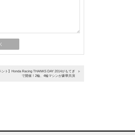
ント】Honda Racing THANKS DAY 2014がもてぎ
で開催！2輪、4輪マシンが豪華共演