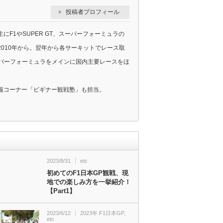
投稿者プロフィール
F1やSUPER GT、スーパーフォーミュラの
010年から。翌年から各サーキットでレース取
スーパーフォーミュラをメインに国内主要レースをほ
報コーナー「ビギナー観戦塾」も担当。
2023/8/31
etc
初めてのF1日本GP観戦、現
地での楽しみ方を一挙紹介！
【Part1】
2023/6/12
2023年 F1日本GP
,
etc