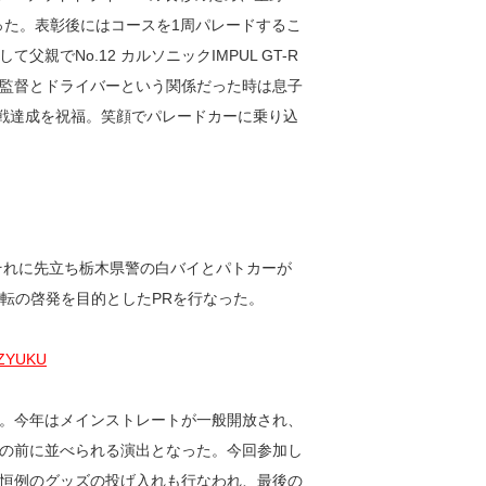
受け取った。表彰後にはコースを1周パレードするこ
でNo.12 カルソニックIMPUL GT-R
監督とドライバーという関係だった時は息子
0戦達成を祝福。笑顔でパレードカーに乗り込
それに先立ち栃木県警の白バイとパトカーが
転の啓発を目的としたPRを行なった。
。今年はメインストレートが一般開放され、
の前に並べられる演出となった。今回参加し
恒例のグッズの投げ入れも行なわれ、最後の