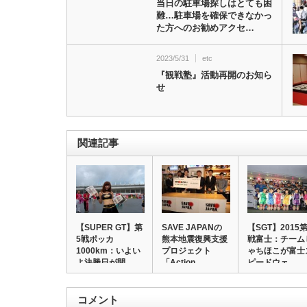
当日の駐車場探しはとても困
難…駐車場を確保できなかっ
た方へのお勧めアクセ…
2023/5/31
etc
『観戦塾』活動再開のお知ら
せ
関連記事
【SUPER GT】第
SAVE JAPANの
【SGT】2015第
5戦ポッカ
熊本地震復興支援
戦富士：チーム
1000km：いよい
プロジェクト
ゃちほこが富士
よ決勝日が開…
「Action…
ピードウェ…
コメント