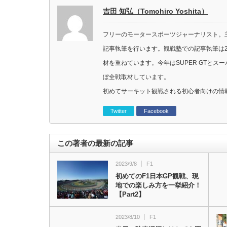
吉田 知弘（Tomohiro Yoshita）
フリーのモータースポーツジャーナリスト。主に
記事執筆を行います。観戦塾での記事執筆は2
材を重ねています。今年はSUPER GTと
ぼ全戦取材しています。
初めてサーキット観戦される初心者向けの情
Twitter
Facebook
この著者の最新の記事
2023/9/8
F1
初めてのF1日本GP観戦、現
地での楽しみ方を一挙紹介！
【Part2】
2023/8/10
F1