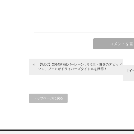
【WEC】2014第7戦バーレーン：8号車トヨタのデビッド
ソン、ブエミがドライバーズタイトルを獲得！
【イベ
トップページに戻る