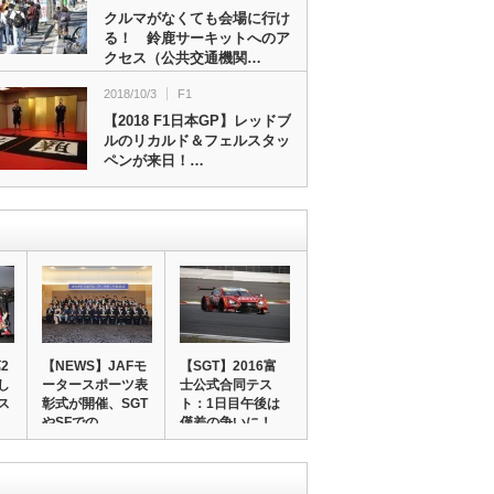
クルマがなくても会場に行け
る！ 鈴鹿サーキットへのア
クセス（公共交通機関…
2018/10/3
F1
【2018 F1日本GP】レッドブ
ルのリカルド＆フェルスタッ
ペンが来日！…
2
【NEWS】JAFモ
【SGT】2016富
し
ータースポーツ表
士公式合同テス
ス
彰式が開催、SGT
ト：1日目午後は
やSFでの…
僅差の争いに！…