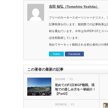
吉田 知弘（Tomohiro Yoshita）
フリーのモータースポーツジャーナリスト。主に
記事執筆を行います。観戦塾での記事執筆は2
材を重ねています。今年はSUPER GTと
ぼ全戦取材しています。
初めてサーキット観戦される初心者向けの情
Twitter
Facebook
この著者の最新の記事
2023/9/8
F1
初めてのF1日本GP観戦、現
地での楽しみ方を一挙紹介！
【Part2】
2023/8/10
F1