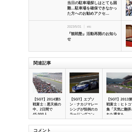
当日の駐車場探しはとても困
難…駐車場を確保できなかっ
た方へのお勧めアクセ…
2023/5/31
etc
『観戦塾』活動再開のお知ら
せ
関連記事
【SGT】2014第5
【SGT】エプソ
【SGT】2013第
戦富士：悪天候の
ン・ナカジマレー
戦富士：ヒトコ
中、2日間で
シングが恒例のカ
集「天気に翻弄
45,000人…
ラーリングコン
れた週末も…
テ…
コメント