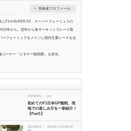
投稿者プロフィール
F1やSUPER GT、スーパーフォーミュラの
010年から。翌年から各サーキットでレース取
スーパーフォーミュラをメインに国内主要レースをほ
報コーナー「ビギナー観戦塾」も担当。
2023/8/31
etc
初めてのF1日本GP観戦、現
地での楽しみ方を一挙紹介！
【Part1】
2023/6/12
2023年 F1日本GP
,
etc