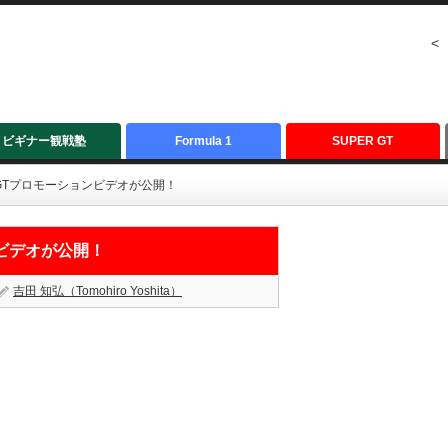
<
ビギナー観戦塾
Formula 1
SUPER GT
R GTプロモーションビデオが公開！
ンビデオが公開！
吉田 知弘（Tomohiro Yoshita）