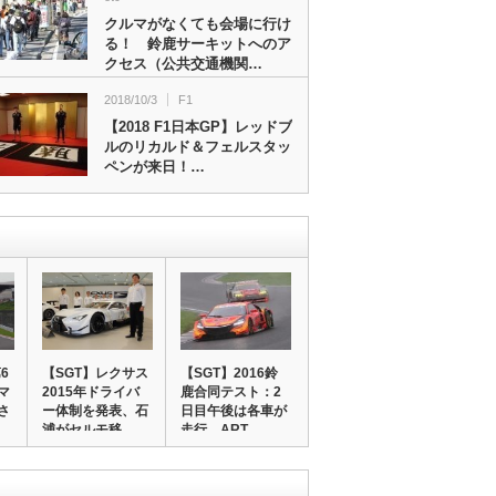
クルマがなくても会場に行け
る！ 鈴鹿サーキットへのア
クセス（公共交通機関…
2018/10/3
F1
【2018 F1日本GP】レッドブ
ルのリカルド＆フェルスタッ
ペンが来日！…
6
【SGT】レクサス
【SGT】2016鈴
マ
2015年ドライバ
鹿合同テスト：2
さ
ー体制を発表、石
日目午後は各車が
浦がセルモ移…
走行、ART…