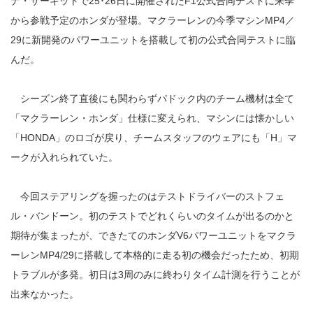
ナ・サーキットで25･26日に開催されたF1公式合同テストに来季
から参戦予定のホンダが登場。マクラーレンの今季マシンMP4／
29に新開発のパワーユニットを搭載して初の公式合同テストに臨
んだ。
シーズン終了直後にも関わらずパドック内のチーム機材は全て
「マクラーレン・ホンダ」仕様に変えられ、マシンには懐かしい
「HONDA」のロゴが戻り、チームスタッフのウェアにも「H」マ
ークが入れられていた。
今回ステアリングを握ったのはテストドライバーのストフェ
ル・バンドーン。初のテストでどれくらいのタイムが出るのかと
期待が集まったが、できたてのホンダV6パワーユニットをマクラ
ーレンMP4/29に搭載して本格的に走る初の機会だったため、初期
トラブルが多発。初日は3周のみに終わりタイム計測を行うことが
出来なかった。