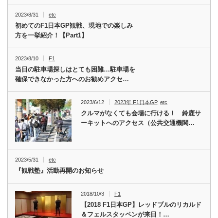
2023/8/31
etc
初めてのF1日本GP観戦、現地での楽しみ
方を一挙紹介！【Part1】
2023/8/10
F1
当日の駐車場探しはとても困難…駐車場を
確保できなかった方へのお勧めアクセ…
2023/6/12
2023年 F1日本GP
,
etc
クルマがなくても会場に行ける！ 鈴鹿サ
ーキットへのアクセス（公共交通機関…
2023/5/31
etc
『観戦塾』活動再開のお知らせ
2018/10/3
F1
【2018 F1日本GP】レッドブルのリカルド
＆フェルスタッペンが来日！…