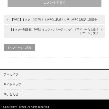
【WRC】トヨタ、2017年からWRCに挑戦！ヤリスWRCも順調に開発中
【トヨタ体制発表】16時からのファンミーティング、ドライバーらも登場
しファンと交流
トップページに戻る
アーカイブ
サイトマップ
問い合わせ
Copyright ©
観戦塾
All rights reserved.