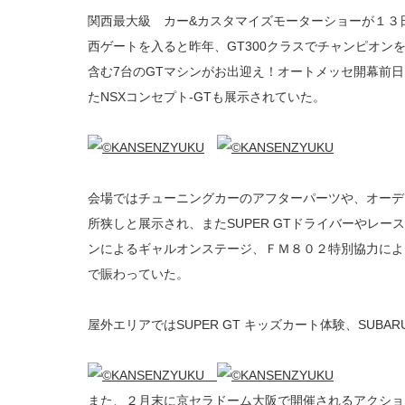
関西最大級 カー&カスタマイズモーターショーが１３
西ゲートを入ると昨年、GT300クラスでチャンピオンを
含む7台のGTマシンがお出迎え！オートメッセ開幕前
たNSXコンセプト-GTも展示されていた。
会場ではチューニングカーのアフターパーツや、オーデ
所狭しと展示され、またSUPER GTドライバーやレ
ンによるギャルオンステージ、ＦＭ８０２特別協力によ
で賑わっていた。
屋外エリアではSUPER GT キッズカート体験、SUB
また、２月末に京セラドーム大阪で開催されるアクショ