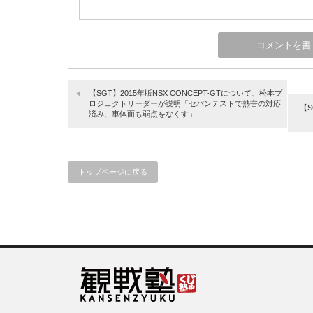
【SGT】2015年版NSX CONCEPT-GTについて、松本プ
ロジェクトリーダーが説明「セパンテストで熱害の対応
【S
済み、車体面も弱点をなくす」
トップページに戻る