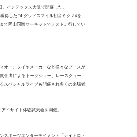
日、インテックス大阪で開幕した。
獲得した#4 グッドスマイル初音ミク Z4を
日まで岡山国際サーキットでテスト走行してい
ィオー、タイヤメーカーなど様々なブースが
ース関係者によるトークショー、レースクィー
るスペシャルライブも開催され多くの来場者
ARUアイサイト体験試乗会を開催。
ンスポーツエンターテイメント「ナイトロ・