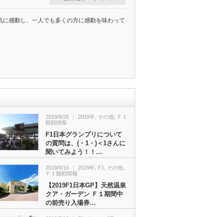
囲気に感動し、一人でも多くの方に感動を味わって
2019/9/28
2019年
,
その他
,
Ｆ１
観戦情報
F1日本グランプリについて
の質問は、(・1・)＜1さんに
聞いてみよう！！…
2019/9/16
2019年
,
F1
,
その他
,
Ｆ１観戦情報
【2019F1日本GP】天然温泉
クア・ガーデン Ｆ１期間中
の前売り入場券…