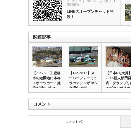
2019/8/19
2019年
,
その他
,
Ｆ１
観戦情報
LINEのオープンチャット開
設！
関連記事
【イベント】豊橋
【TAS2013】ス
【日本RQ大賞
市の遊園地に本格
ーパーフォーミュ
2016新人部門
スポーツカート施
ラのマシンがTAS
表、グランプリ
設が誕生!!山本…
会場内でデ…
エヴァンゲリオ
コメント
コメント (0)