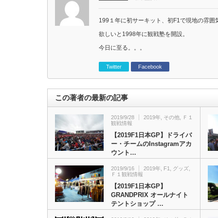
199１年に初サーキット、初F1で現地の雰
欲しいと1998年に観戦塾を開設。
今日に至る。。。
Twitter
Facebook
この著者の最新の記事
2019/9/28
2019年
,
その他
,
Ｆ１
観戦情報
【2019F1日本GP】ドライバ
ー・チームのInstagramアカ
ウント…
2019/9/16
2019年
,
F1
,
グッズ
,
Ｆ１観戦情報
【2019F1日本GP】
GRANDPRIX オールナイト
テントショップ …