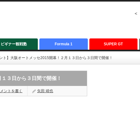
<
ビギナー観戦塾
Formula 1
SUPER GT
ント】大阪オートメッセ2015開幕！２月１３日から３日間で開催！
月１３日から３日間で開催！
メントを書く
矢田 靖也