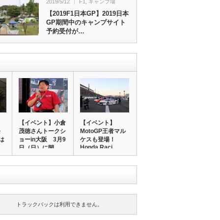
2019/5/12
F1
,
キャンプ場
【2019F1日本GP】2019日本
GP期間中のキャンプサイト
予約受付が…
】
【イベント】小倉
【イベント】
発
茂徳さんトークシ
MotoGP王者マル
は
ョーin大阪 3月9
ケスも登場！
Honda Raci…
…
日（日）に開…
トラックバックは利用できません。