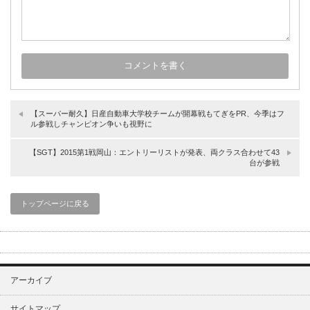
【スーパー耐久】日産自動車大学校チームが開幕戦もてぎをPR、今季はフ
ル参戦しチャンピオン争いも視野に
【SGT】2015第1戦岡山：エントリーリストが発表、両クラス合わせて43
台が参戦
トップページに戻る
アーカイブ
サイトマップ