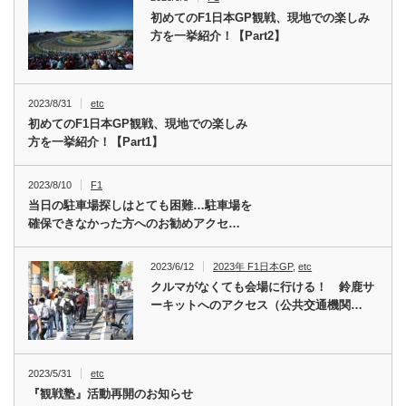
初めてのF1日本GP観戦、現地での楽しみ
方を一挙紹介！【Part2】
2023/8/31
etc
初めてのF1日本GP観戦、現地での楽しみ
方を一挙紹介！【Part1】
2023/8/10
F1
当日の駐車場探しはとても困難…駐車場を
確保できなかった方へのお勧めアクセ…
2023/6/12
2023年 F1日本GP
,
etc
クルマがなくても会場に行ける！ 鈴鹿サ
ーキットへのアクセス（公共交通機関…
2023/5/31
etc
『観戦塾』活動再開のお知らせ