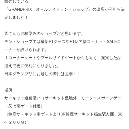
販売している
『GRANDPRIX オ－ルナイトテントショップ』の出店が今年も決
定しました！
皆さんもお馴染みのショップだと思います。
テントショップでは最新F1グッズやF1レア物コ－ナ－・SALEコ
－ナ－が設けられます。
１コーナーゲートやプールサイドゲートからも近く、充実した品
揃えで更に便利になりました。
日本グランプリにお越しの際には是非！！
場所
サーキット道路沿い（サーキット敷地外 モータースポーツゲー
ト又は南ゲート付近）
（鈴鹿サ－キット南ゲ－トよりJR鈴鹿サーキット稲生駅方面・東
へ２００Ｍ）