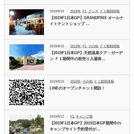
2019/9/16
2019年
,
F1
,
グッズ
,
Ｆ１観戦情報
【2019F1日本GP】GRANDPRIX オールナ
イトテントショップ …
2019/9/16
2019年
,
F1
,
その他
,
Ｆ１観戦情報
【2019F1日本GP】天然温泉クア・ガーデ
ン Ｆ１期間中の前売り入場券…
2019/8/19
2019年
,
その他
,
Ｆ１観戦情報
LINEのオープンチャット開設！
2019/5/12
F1
,
キャンプ場
【2019F1日本GP】2019日本GP期間中の
キャンプサイト予約受付が…