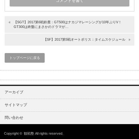
【SGT】2017第6戦鈴鹿：GT500はナカジマレーシングが10年ぶりV！
GT300は終盤にまさかのドラマが…
【SF】2017第5戦オートポリス：タイムスケジュール
トップページに戻る
アーカイブ
サイトマップ
問い合わせ
Copyright ©
観戦塾
All rights reserved.