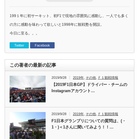
199１年に初サーキット、初F1で現地の雰囲気に感動し、一人でも多く
の方に感動を味わって欲しいと1998年に観戦塾を開設。
今日に至る。。。
Twitter
Facebook
この著者の最新の記事
2019/9/28
2019年
,
その他
,
Ｆ１観戦情報
【2019F1日本GP】ドライバー・チームの
Instagramアカウント…
2019/9/28
2019年
,
その他
,
Ｆ１観戦情報
F1日本グランプリについての質問は、(・
1・)＜1さんに聞いてみよう！！…