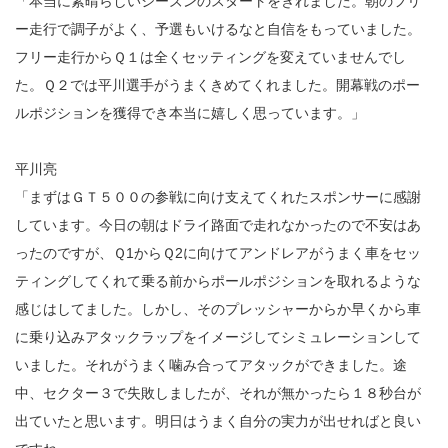
「本当に素晴らしいシーズンのスタートをきれました。朝のフリ
ー走行で調子がよく、予選もいけるなと自信をもっていました。
フリー走行からＱ１は全くセッティングを変えていませんでし
た。Ｑ２では平川選手がうまくきめてくれました。開幕戦のポー
ルポジションを獲得でき本当に嬉しく思っています。」
平川亮
「まずはＧＴ５００の参戦に向け支えてくれたスポンサーに感謝
しています。今日の朝はドライ路面で走れなかったので不安はあ
ったのですが、Ｑ1からＱ2に向けてアンドレアがうまく車をセッ
ティングしてくれて乗る前からポールポジションを取れるような
感じはしてました。しかし、そのプレッシャーからか早くから車
に乗り込みアタックラップをイメージしてシミュレーションして
いました。それがうまく噛み合ってアタックができました。途
中、セクター３で失敗しましたが、それが無かったら１８秒台が
出ていたと思います。明日はうまく自分の実力が出せればと良い