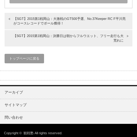
【SGT】2015第1戦岡山：大激戦のGT500予選、No.37Keeper RC F平川亮
がコースレコードでポール獲得！
【SGT】2015第1戦岡山：決勝日は朝からフルウエット、フリー走行も大
荒れに
トップページに戻る
アーカイブ
サイトマップ
問い合わせ
Copyright ©
観戦塾
All rights reserved.