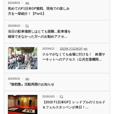
2023/8/31
etc
初めてのF1日本GP観戦、現地での楽しみ
方を一挙紹介！【Part1】
2023/8/10
F1
当日の駐車場探しはとても困難…駐車場を
確保できなかった方へのお勧めアクセ…
2023/6/12
2023年 F1日本GP
,
etc
クルマがなくても会場に行ける！ 鈴鹿サ
ーキットへのアクセス（公共交通機関…
2023/5/31
etc
『観戦塾』活動再開のお知らせ
2018/10/3
F1
【2018 F1日本GP】レッドブルのリカルド
＆フェルスタッペンが来日！…