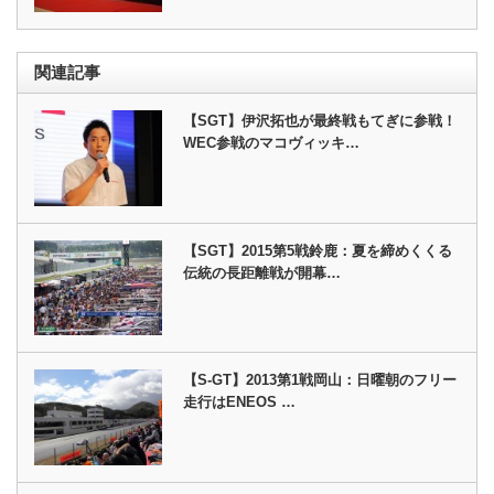
関連記事
【SGT】伊沢拓也が最終戦もてぎに参戦！
WEC参戦のマコヴィッキ…
【SGT】2015第5戦鈴鹿：夏を締めくくる
伝統の長距離戦が開幕…
【S-GT】2013第1戦岡山：日曜朝のフリー
走行はENEOS …