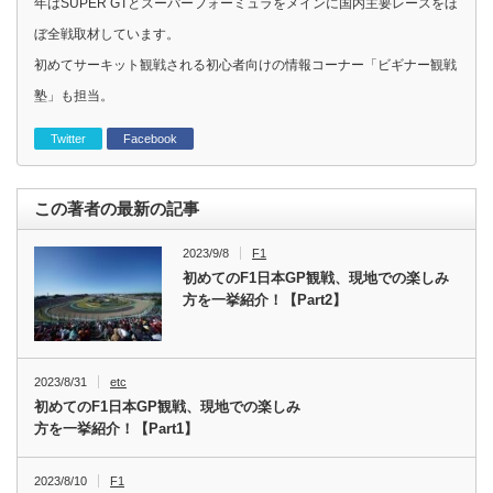
年はSUPER GTとスーパーフォーミュラをメインに国内主要レースをほ
ぼ全戦取材しています。
初めてサーキット観戦される初心者向けの情報コーナー「ビギナー観戦
塾」も担当。
Twitter
Facebook
この著者の最新の記事
2023/9/8
F1
初めてのF1日本GP観戦、現地での楽しみ
方を一挙紹介！【Part2】
2023/8/31
etc
初めてのF1日本GP観戦、現地での楽しみ
方を一挙紹介！【Part1】
2023/8/10
F1