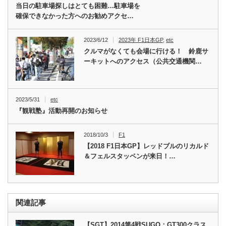
当日の駐車場探しはとても困難…駐車場を
確保できなかった方へのお勧めアクセ…
2023/6/12
2023年 F1日本GP
,
etc
クルマがなくても会場に行ける！ 鈴鹿サ
ーキットへのアクセス（公共交通機関…
2023/5/31
etc
『観戦塾』活動再開のお知らせ
2018/10/3
F1
【2018 F1日本GP】レッドブルのリカルド
＆フェルスタッペンが来日！…
関連記事
【SGT】2014第4戦SUGO：GT300クラス