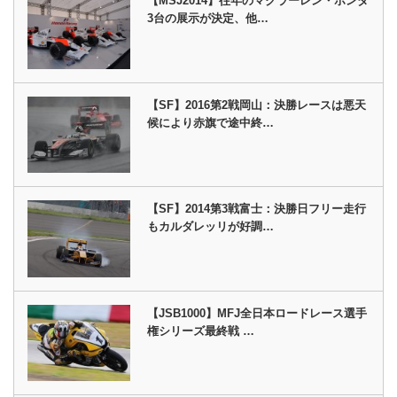
【MSJ2014】往年のマクラーレン・ホンダ
3台の展示が決定、他…
【SF】2016第2戦岡山：決勝レースは悪天
候により赤旗で途中終…
【SF】2014第3戦富士：決勝日フリー走行
もカルダレッリが好調…
【JSB1000】MFJ全日本ロードレース選手
権シリーズ最終戦 …