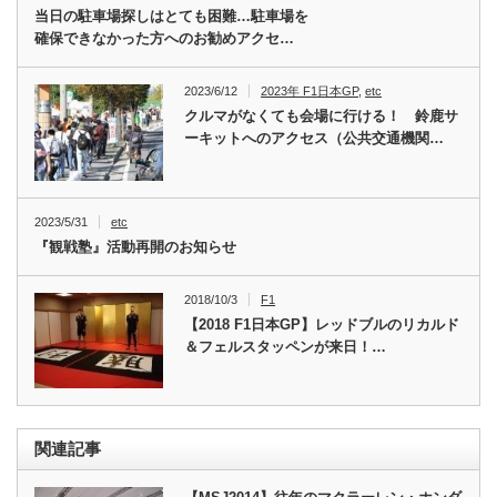
当日の駐車場探しはとても困難…駐車場を
確保できなかった方へのお勧めアクセ…
2023/6/12
2023年 F1日本GP
,
etc
クルマがなくても会場に行ける！ 鈴鹿サ
ーキットへのアクセス（公共交通機関…
2023/5/31
etc
『観戦塾』活動再開のお知らせ
2018/10/3
F1
【2018 F1日本GP】レッドブルのリカルド
＆フェルスタッペンが来日！…
関連記事