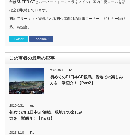
年はSUPER GTとスーパーフォーミュラをメインに国内主要レースをほ
ぼ全戦取材しています。
初めてサーキット観戦される初心者向けの情報コーナー「ビギナー観戦
塾」も担当。
Twitter
Facebook
この著者の最新の記事
2023/9/8
F1
初めてのF1日本GP観戦、現地での楽しみ
方を一挙紹介！【Part2】
2023/8/31
etc
初めてのF1日本GP観戦、現地での楽しみ
方を一挙紹介！【Part1】
2023/8/10
F1